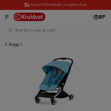
Voor 22:00 besteld, morgen in huis
0
.
00
Buggy's