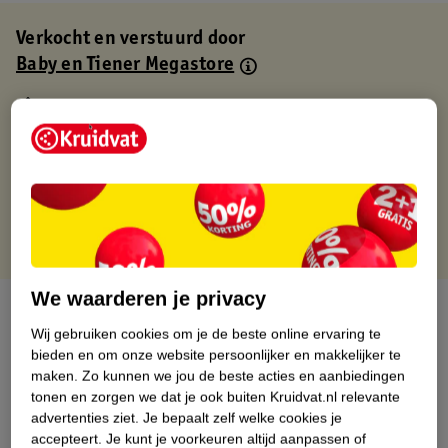
Verkocht en verstuurd door
Baby en Tiener Megastore
Binnen 1 werkdag verstuurd
Gratis thuisbezorgd
Gratis retourneren via verkooppartner.
Gratis punten met je Kruidvat kaart
We waarderen je privacy
Over dit product
Wij gebruiken cookies om je de beste online ervaring te
Productinformatie
bieden en om onze website persoonlijker en makkelijker te
maken.
Zo kunnen we jou de beste acties en aanbiedingen
tonen en zorgen we dat je ook buiten Kruidvat.nl relevante
Nature Impact Score
advertenties ziet.
Je bepaalt zelf welke cookies je
accepteert.
Je kunt je voorkeuren altijd aanpassen of
Dit product heeft (nog) geen Nature