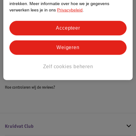
intrekken.
Meer informatie over hoe we je gegevens
Impact Score.
verwerken lees je in ons
Privacybeleid
.
Meer informatie
Accepteer
Bestel & Bezorginformatie
Weigeren
Bekijk ook
Zelf cookies beheren
Alle Buggy's
Hoe controleren wij de reviews?
Kruidvat Club