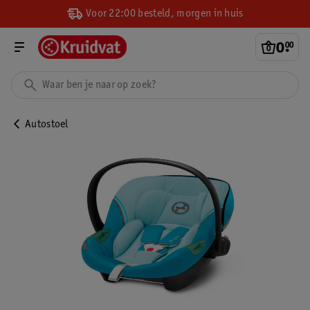
Voor 22:00 besteld, morgen in huis
0
.
00
Autostoel