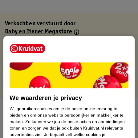
Verkocht en verstuurd door
Baby en Tiener Megastore
Binnen 1 werkdag verstuurd
Gratis thuisbezorgd
Gratis retourneren via verkooppartner.
Gratis punten met je Kruidvat kaart
We waarderen je privacy
Over dit product
Wij gebruiken cookies om je de beste online ervaring te
bieden en om onze website persoonlijker en makkelijker te
Productinformatie
maken.
Zo kunnen we jou de beste acties en aanbiedingen
tonen en zorgen we dat je ook buiten Kruidvat.nl relevante
advertenties ziet.
Je bepaalt zelf welke cookies je