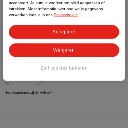
Nature Impact Score
accepteert.
Je kunt je voorkeuren altijd aanpassen of
intrekken.
Meer informatie over hoe we je gegevens
Dit product heeft (nog) geen Nature
verwerken lees je in ons
Privacybeleid
.
Impact Score.
Meer informatie
Accepteer
Bestel & Bezorginformatie
Weigeren
Bekijk ook
Zelf cookies beheren
Alle Autostoel
Hoe controleren wij de reviews?