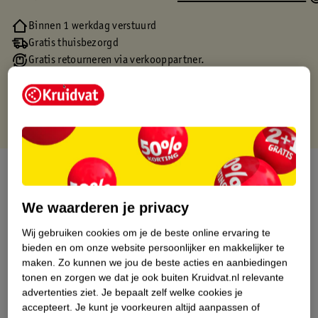
Binnen 1 werkdag verstuurd
Gratis thuisbezorgd
Gratis retourneren via verkooppartner.
Gratis punten met je Kruidvat kaart
Over dit product
Productinformatie
We waarderen je privacy
Wij gebruiken cookies om je de beste online ervaring te
Etiketinformatie
bieden en om onze website persoonlijker en makkelijker te
maken.
Zo kunnen we jou de beste acties en aanbiedingen
tonen en zorgen we dat je ook buiten Kruidvat.nl relevante
Nature Impact Score
advertenties ziet.
Je bepaalt zelf welke cookies je
accepteert.
Je kunt je voorkeuren altijd aanpassen of
Dit product heeft (nog) geen Nature