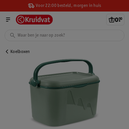
Voor 22:00 besteld, morgen in huis
0
.
00
Koelboxen