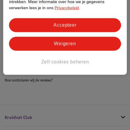
intrekken.
Meer informatie over hoe we je gegevens
Impact Score.
verwerken lees je in ons
Privacybeleid
.
Meer informatie
Accepteer
Bestel & Bezorginformatie
Weigeren
Bekijk ook
Zelf cookies beheren
Meer
Curver
Alle Koelboxen
Hoe controleren wij de reviews?
Kruidvat Club