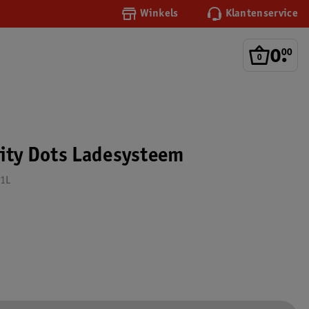
Winkels
Klantenservice
0
.
00
nity Dots Ladesysteem
11L