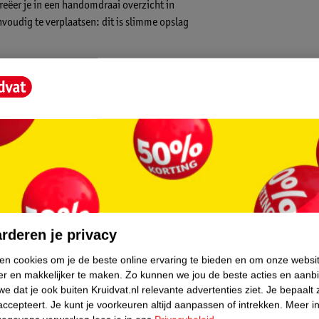
reëer je in een handomdraai overzicht in
oudig te verplaatsen: dit is slimme opslag
y 11L-boxen: mix, match en herorganiseer
aat items en kleine accessoires.
gedoe met losrakende bakken.
 systeem moeiteloos door jouw ruimte.
meegaat én makkelijk schoon te houden is.
stijl in elke kamer.
core.
rderen je privacy
ken cookies om je de beste online ervaring te bieden en om onze websi
er en makkelijker te maken.
Zo kunnen we jou de beste acties en aanb
e dat je ook buiten Kruidvat.nl relevante advertenties ziet.
Je bepaalt 
accepteert.
Je kunt je voorkeuren altijd aanpassen of intrekken.
Meer in