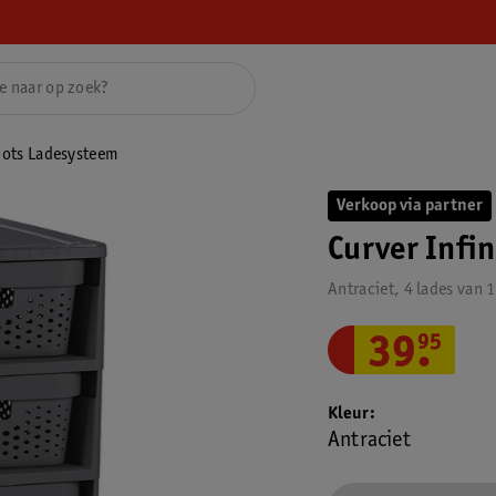
 Dots Ladesysteem
Verkoop via partner
Curver Infi
Antraciet, 4 lades van 
39
.
95
Kleur
Antraciet