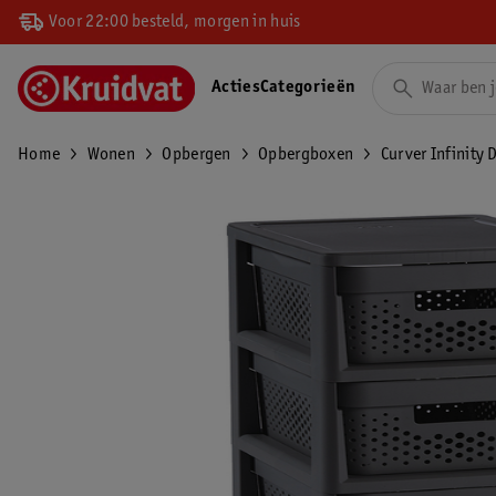
Voor 22:00 besteld, morgen in huis
Acties
Categorieën
Home
Wonen
Opbergen
Opbergboxen
Curver Infinity