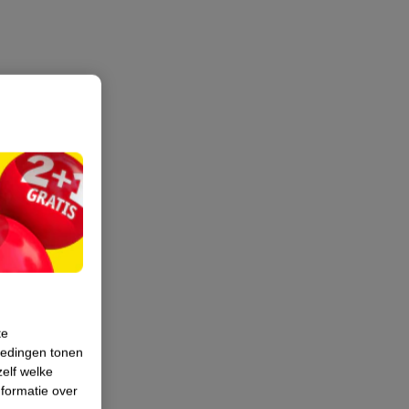
te
iedingen tonen
zelf welke
formatie over