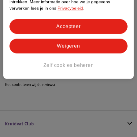
intrekken.
Meer informatie over hoe we je gegevens
Impact Score.
verwerken lees je in ons
Privacybeleid
.
Meer informatie
Accepteer
Bestel & Bezorginformatie
Weigeren
Bekijk ook
Zelf cookies beheren
Meer
Curver
Alle Opbergboxen
Hoe controleren wij de reviews?
Kruidvat Club