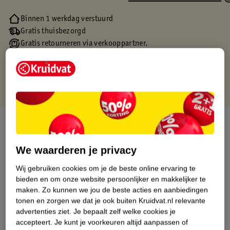
Binnen 1 werkdag verstuurd
Gratis thuisbezorgd
Gratis retourneren via verkooppartner.
Gratis punten met je Kruidvat kaart
Over dit product
Productinformatie
We waarderen je privacy
Wij gebruiken cookies om je de beste online ervaring te
Etiketinformatie
bieden en om onze website persoonlijker en makkelijker te
maken.
Zo kunnen we jou de beste acties en aanbiedingen
tonen en zorgen we dat je ook buiten Kruidvat.nl relevante
Nature Impact Score
advertenties ziet.
Je bepaalt zelf welke cookies je
accepteert.
Je kunt je voorkeuren altijd aanpassen of
Dit product heeft (nog) geen Nature