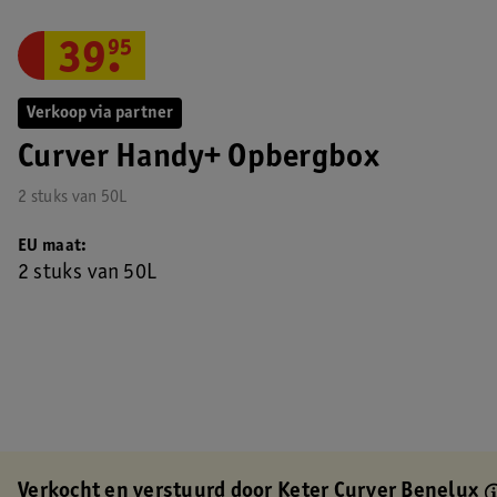
39
.
95
Verkoop via partner
Curver Handy+ Opbergbox
2 stuks van 50L
EU maat
2 stuks van 50L
Verkocht en verstuurd door
Keter Curver Benelux