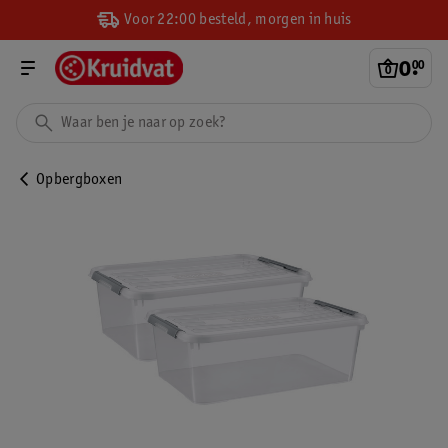
Voor 22:00 besteld, morgen in huis
0
.
00
Opbergboxen