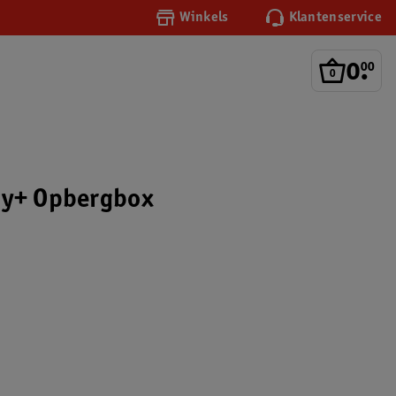
Winkels
Klantenservice
0
.
00
dy+ Opbergbox