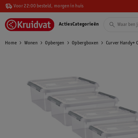
Voor 22:00 besteld, morgen in huis
Acties
Categorieën
Home
Wonen
Opbergen
Opbergboxen
Curver Handy+ 