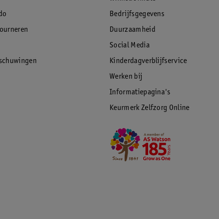
 design, dat is waar Curver voor staat
do
Bedrijfsgegevens
tourneren
Duurzaamheid
Social Media
rschuwingen
Kinderdagverblijfservice
Werken bij
Informatiepagina's
Keurmerk Zelfzorg Online