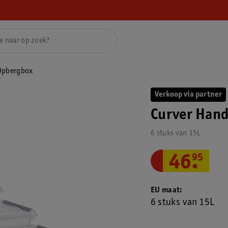
Opbergbox
Verkoop via partner
Curver Han
6 stuks van 15L
46
.
95
EU maat
6 stuks van 15L