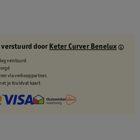
 verstuurd door
Keter Curver Benelux
dag verstuurd
zorgd
eren via verkooppartner.
met je Kruidvat kaart