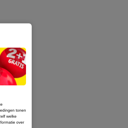
te
iedingen tonen
zelf welke
formatie over