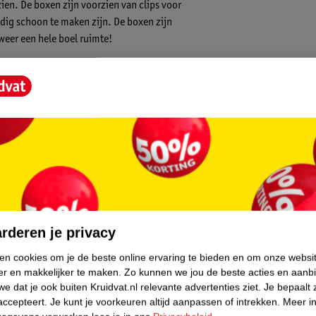
zien. De boxen zijn voorzien van clips voor
dig schoon te maken zijn. De boxen zijn
 weer een hele boel ruimte!
core.
rderen je privacy
ken cookies om je de beste online ervaring te bieden en om onze websi
er en makkelijker te maken.
Zo kunnen we jou de beste acties en aanb
e dat je ook buiten Kruidvat.nl relevante advertenties ziet.
Je bepaalt 
accepteert.
Je kunt je voorkeuren altijd aanpassen of intrekken.
Meer in