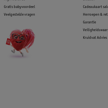
kunststof). Duurzame oplossingen, zonder in te leveren op kwaliteit en
EAN code:3253928884185
Gratis babyvoordeel
Cadeaukaart sal
Veelgestelde vragen
Herroepen & re
Garantie
Veiligheidswaa
Kruidvat Advies