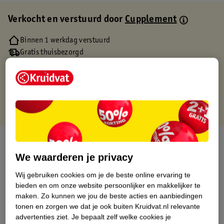
Verkocht en verstuurd door
Cupplement
Binnen 1 werkdag verstuurd
Gratis thuisbezorgd
Gratis retourneren via verkooppartner.
Gratis punten met je Kruidvat kaart
Over dit product
We waarderen je privacy
Productinformatie
Wij gebruiken cookies om je de beste online ervaring te
bieden en om onze website persoonlijker en makkelijker te
Etiketinformatie
maken.
Zo kunnen we jou de beste acties en aanbiedingen
tonen en zorgen we dat je ook buiten Kruidvat.nl relevante
advertenties ziet.
Je bepaalt zelf welke cookies je