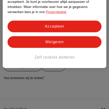
Nature Impact Score
accepteert.
Je kunt je voorkeuren altijd aanpassen of
intrekken.
Meer informatie over hoe we je gegevens
Dit product heeft (nog) geen Nature
verwerken lees je in ons
Privacybeleid
.
Impact Score.
Meer informatie
Accepteer
Bestel & Bezorginformatie
Weigeren
Bekijk ook
Zelf cookies beheren
Meer
Cupplement
Alle Thee
Hoe controleren wij de reviews?