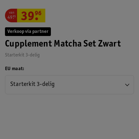
van
39
.
96
49
.
95
Verkoop via partner
Cupplement Matcha Set Zwart
Starterkit 3-delig
EU maat
Starterkit 3-delig