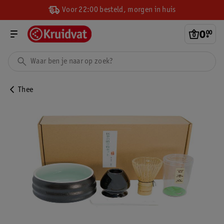
Voor 22:00 besteld, morgen in huis
0
.
00
Thee