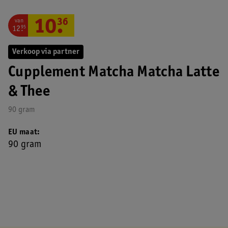
van
10
.
36
12
.
95
Verkoop via partner
Cupplement Matcha Matcha Latte
& Thee
90 gram
EU maat
90 gram