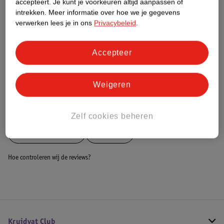
accepteert.
Je kunt je voorkeuren altijd aanpassen of
intrekken.
Meer informatie over hoe we je gegevens
Dit product heeft (nog) geen Nature
verwerken lees je in ons
Privacybeleid
.
Impact Score.
Meer informatie
Accepteer
Bestel & Bezorginformatie
Weigeren
Bekijk ook
Zelf cookies beheren
Meer
Cupplement
Alle Thee
Hoe controleren wij de reviews?
Kruidvat Club