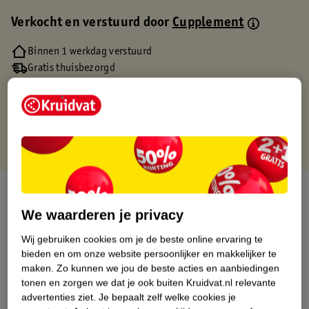
Verkocht en verstuurd door
Cupplement
Binnen 1 werkdag verstuurd
Gratis thuisbezorgd
Gratis retourneren via verkooppartner.
Gratis punten met je Kruidvat kaart
Over dit product
We waarderen je privacy
Productinformatie
Wij gebruiken cookies om je de beste online ervaring te
bieden en om onze website persoonlijker en makkelijker te
Etiketinformatie
maken.
Zo kunnen we jou de beste acties en aanbiedingen
tonen en zorgen we dat je ook buiten Kruidvat.nl relevante
advertenties ziet.
Je bepaalt zelf welke cookies je
Nature Impact Score