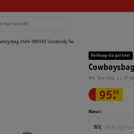
wboysbag 3424-000592 Crossbody Tas
Verkoop via partner
Cowboysbag
Wit, One Size, 1 L
Prij
95
.
95
Kleur
Wit
(Niet op vo