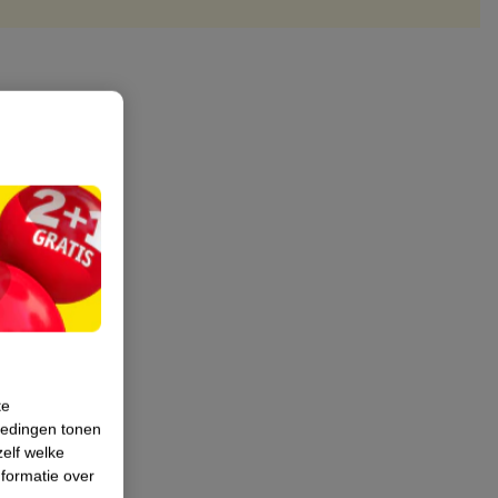
te
iedingen tonen
zelf welke
formatie over