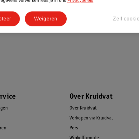
gegevens verwerken lees je in ons
Privacybeleid
.
pteer
Weigeren
Zelf cooki
rvice
Over Kruidvat
agen
Over Kruidvat
Verkopen via Kruidvat
eren
Pers
Winkelformule