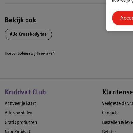
hoe we je 
Acce
Bekijk ook
Alle Crossbody tas
Hoe controleren wij de reviews?
Kruidvat Club
Klantense
Activeer je kaart
Veelgestelde vr
Alle voordelen
Contact
Gratis producten
Bestellen & lev
Mijn Kruidvat
Betalen