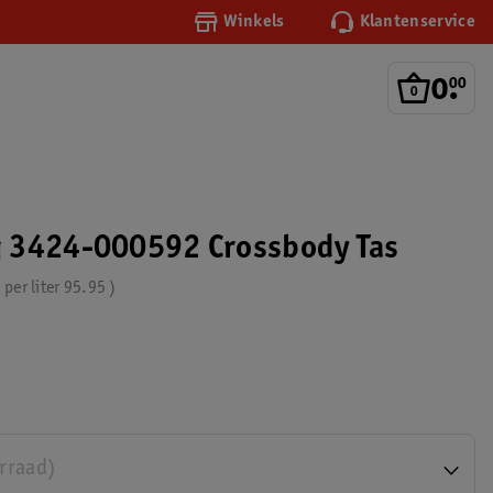
Winkels
Klantenservice
0
.
00
 3424-000592 Crossbody Tas
s per
liter
95.95
orraad)