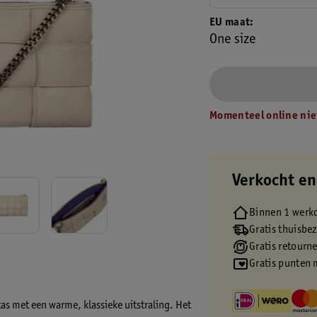
EU maat
One size
Momenteel online nie
Verkocht en
Binnen 1 werk
Gratis thuisbe
Gratis retourn
Gratis punten 
s met een warme, klassieke uitstraling. Het