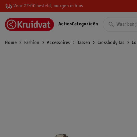
Voor 22:00 besteld, morgen in huis
Acties
Categorieën
Home
Fashion
Accessoires
Tassen
Crossbody tas
Co