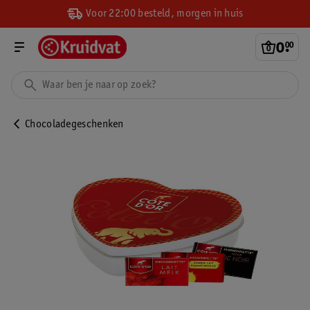
Voor 22:00 besteld, morgen in huis
0
.
00
Chocoladegeschenken