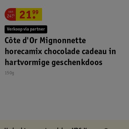
van
21
.
99
24
.
95
Verkoop via partner
Côte d'Or Mignonnette
horecamix chocolade cadeau in
hartvormige geschenkdoos
150g