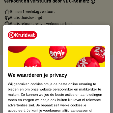
Verkocht en verstuurd door
VDC-Komerz
Binnen 1 werkdag verstuurd
Gratis thuisbezorgd
Gratis retourneren via verkooppartner.
Gratis punten met je Kruidvat kaart
Over dit product
Productinformatie
We waarderen je privacy
Wij gebruiken cookies om je de beste online ervaring te
Etiketinformatie
bieden en om onze website persoonlijker en makkelijker te
maken.
Zo kunnen we jou de beste acties en aanbiedingen
tonen en zorgen we dat je ook buiten Kruidvat.nl relevante
Nature Impact Score
advertenties ziet.
Je bepaalt zelf welke cookies je
accepteert.
Je kunt je voorkeuren altijd aanpassen of
Dit product heeft (nog) geen Nature