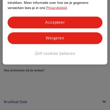
intrekken.
Meer informatie over hoe we je gegevens
Impact Score.
verwerken lees je in ons
Privacybeleid
.
Meer informatie
Accepteer
Bestel & Bezorginformatie
Weigeren
Bekijk ook
Zelf cookies beheren
Meer
Cote D'Or
Alle Chocoladegeschenken
Hoe controleren wij de reviews?
Kruidvat Club