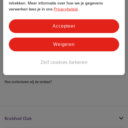
intrekken.
Meer informatie over hoe we je gegevens
Impact Score.
verwerken lees je in ons
Privacybeleid
.
Meer informatie
Accepteer
Bestel & Bezorginformatie
Weigeren
Bekijk ook
Zelf cookies beheren
Meer
Cote D'Or
Alle Chocoladegeschenken
Hoe controleren wij de reviews?
Kruidvat Club