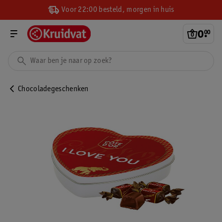
Voor 22:00 besteld, morgen in huis
0
.
00
Chocoladegeschenken