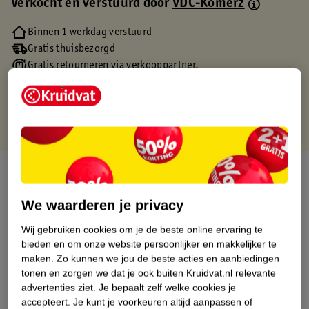
Verkocht en verstuurd door
VDC-Komerz
Binnen 1 werkdag verstuurd
Gratis thuisbezorgd
Gratis retourneren via verkooppartner.
Gratis punten met je Kruidvat kaart
Over dit product
Productinformatie
We waarderen je privacy
Wij gebruiken cookies om je de beste online ervaring te
Etiketinformatie
bieden en om onze website persoonlijker en makkelijker te
maken.
Zo kunnen we jou de beste acties en aanbiedingen
tonen en zorgen we dat je ook buiten Kruidvat.nl relevante
Nature Impact Score
advertenties ziet.
Je bepaalt zelf welke cookies je
accepteert.
Je kunt je voorkeuren altijd aanpassen of
Dit product heeft (nog) geen Nature