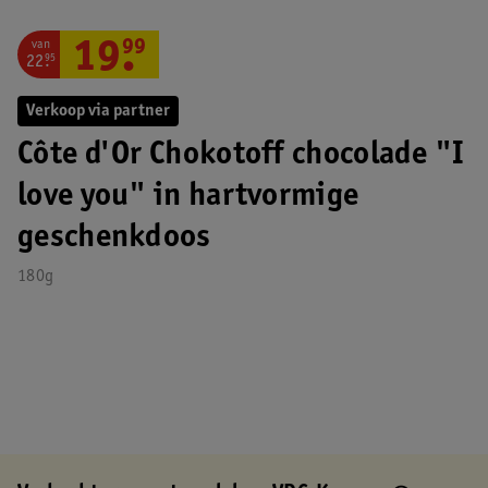
van
19
.
99
22
.
95
Verkoop via partner
Côte d'Or Chokotoff chocolade "I
love you" in hartvormige
geschenkdoos
180g