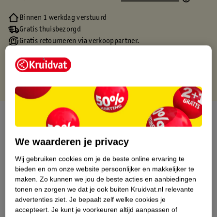
Binnen 1 werkdag verstuurd
Gratis thuisbezorgd
Gratis retourneren via verkooppartner.
Gratis punten met je Kruidvat kaart
Over dit product
Productinformatie
We waarderen je privacy
Wij gebruiken cookies om je de beste online ervaring te
Etiketinformatie
bieden en om onze website persoonlijker en makkelijker te
maken.
Zo kunnen we jou de beste acties en aanbiedingen
tonen en zorgen we dat je ook buiten Kruidvat.nl relevante
Nature Impact Score
advertenties ziet.
Je bepaalt zelf welke cookies je
accepteert.
Je kunt je voorkeuren altijd aanpassen of
Dit product heeft (nog) geen Nature