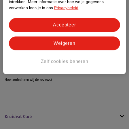
intrekken.
Meer informatie over hoe we je gegevens
Impact Score.
verwerken lees je in ons
Privacybeleid
.
Meer informatie
Accepteer
Bestel & Bezorginformatie
Weigeren
Bekijk ook
Zelf cookies beheren
Meer
Cornilleau
Alle Tafeltennisbatjes
Hoe controleren wij de reviews?
Kruidvat Club