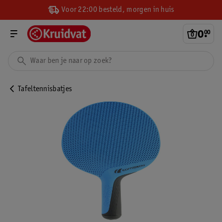
Voor 22:00 besteld, morgen in huis
0
.
00
Tafeltennisbatjes