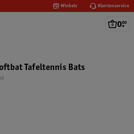
Winkels
Klantenservice
0
.
00
oftbat Tafeltennis Bats
 x5