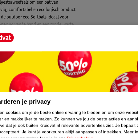
lyesterweefsels om een bat van
evig, comfortabel en ecologisch product
n de outdoor eco Softbats ideaal voor
onering van je hand en een ronde, vaste
lle leeftijden. De Outdoor Eco Softbats zijn
core.
rderen je privacy
ken cookies om je de beste online ervaring te bieden en om onze websi
er en makkelijker te maken.
Zo kunnen we jou de beste acties en aanb
e dat je ook buiten Kruidvat.nl relevante advertenties ziet.
Je bepaalt 
accepteert.
Je kunt je voorkeuren altijd aanpassen of intrekken.
Meer in