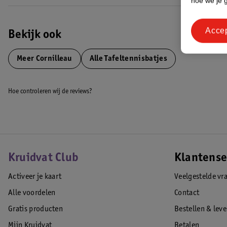
hoe we je 
Acce
Bekijk ook
Meer
Cornilleau
Alle Tafeltennisbatjes
Hoe controleren wij de reviews?
Kruidvat Club
Klantense
Activeer je kaart
Veelgestelde vr
Alle voordelen
Contact
Gratis producten
Bestellen & lev
Mijn Kruidvat
Betalen