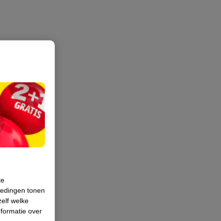
te
iedingen tonen
zelf welke
formatie over