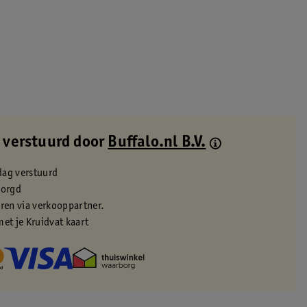
 verstuurd door
Buffalo.nl B.V.
dag verstuurd
zorgd
eren via verkooppartner.
met je Kruidvat kaart