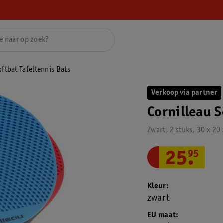
oftbat Tafeltennis Bats
Verkoop via partner
Cornilleau S
Zwart, 2 stuks, 30 x 20
25
.
95
Kleur
zwart
EU maat