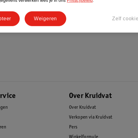
gegevens verwerken lees je in ons
Privacybeleid
.
pteer
Weigeren
Zelf cooki
rvice
Over Kruidvat
agen
Over Kruidvat
Verkopen via Kruidvat
eren
Pers
Winkelformule