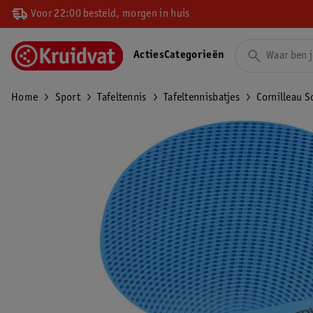
Voor 22:00 besteld, morgen in huis
Acties
Categorieën
Home
Sport
Tafeltennis
Tafeltennisbatjes
Cornilleau S