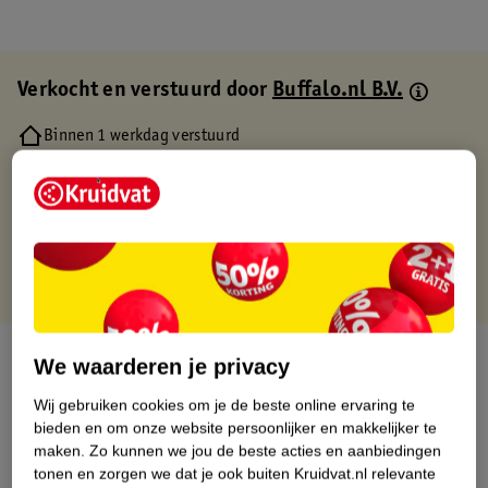
Verkocht en verstuurd door
Buffalo.nl B.V.
Binnen 1 werkdag verstuurd
Gratis thuisbezorgd
Gratis retourneren via verkooppartner.
Gratis punten met je Kruidvat kaart
Over dit product
We waarderen je privacy
Wij gebruiken cookies om je de beste online ervaring te
Productinformatie
bieden en om onze website persoonlijker en makkelijker te
maken.
Zo kunnen we jou de beste acties en aanbiedingen
Etiketinformatie
tonen en zorgen we dat je ook buiten Kruidvat.nl relevante