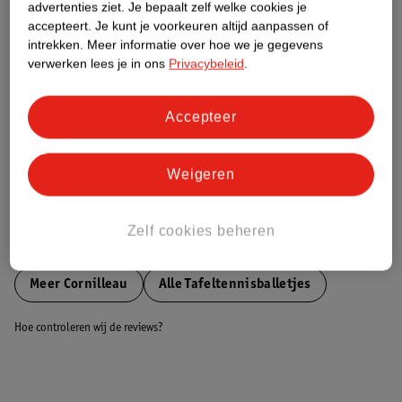
advertenties ziet.
Je bepaalt zelf welke cookies je
accepteert.
Je kunt je voorkeuren altijd aanpassen of
Nature Impact Score
intrekken.
Meer informatie over hoe we je gegevens
verwerken lees je in ons
Privacybeleid
.
Dit product heeft (nog) geen Nature
Impact Score.
Meer informatie
Accepteer
Weigeren
Bestel & Bezorginformatie
Zelf cookies beheren
Bekijk ook
Meer
Cornilleau
Alle Tafeltennisballetjes
Hoe controleren wij de reviews?