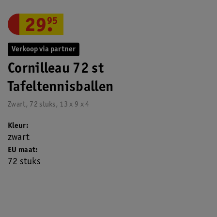
29
.
95
Verkoop via partner
Cornilleau 72 st
Tafeltennisballen
Zwart, 72 stuks, 13 x 9 x 4
Kleur
zwart
EU maat
72 stuks