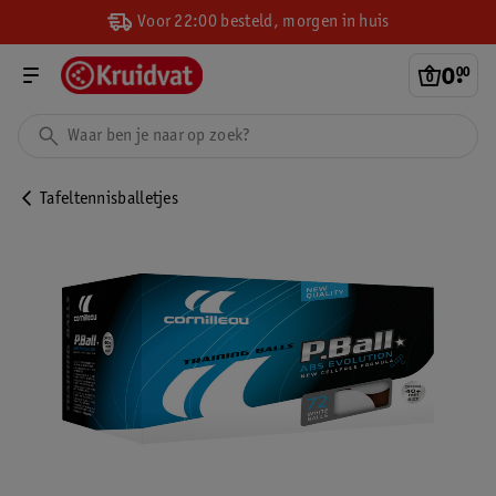
Voor 22:00 besteld, morgen in huis
0
.
00
Tafeltennisballetjes