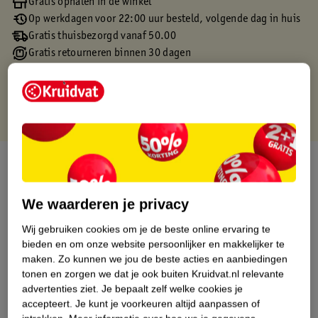
Gratis ophalen in de winkel
Op werkdagen voor 22:00 uur besteld, volgende dag in huis
Gratis thuisbezorgd vanaf 50.00
Gratis retourneren binnen 30 dagen
Gratis punten met je Kruidvat kaart
Over dit product
Productinformatie
We waarderen je privacy
Wij gebruiken cookies om je de beste online ervaring te
Etiketinformatie
bieden en om onze website persoonlijker en makkelijker te
maken.
Zo kunnen we jou de beste acties en aanbiedingen
tonen en zorgen we dat je ook buiten Kruidvat.nl relevante
Nature Impact Score
advertenties ziet.
Je bepaalt zelf welke cookies je
Dit product heeft (nog) geen Nature
accepteert.
Je kunt je voorkeuren altijd aanpassen of
Impact Score.