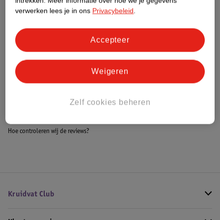
intrekken.
Meer informatie over hoe we je gegevens
Meer informatie
verwerken lees je in ons
Privacybeleid
.
Accepteer
Bestel & Bezorginformatie
Weigeren
Bekijk ook
Zelf cookies beheren
Meer
Overig
Alle Babycreme
Hoe controleren wij de reviews?
Kruidvat Club