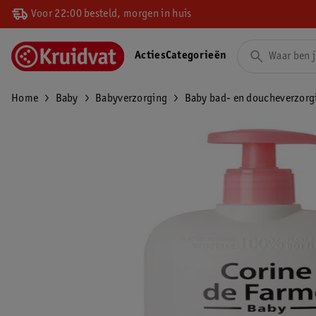
Voor 22:00 besteld, morgen in huis
Acties
Categorieën
Home
Baby
Babyverzorging
Baby bad- en doucheverzorg