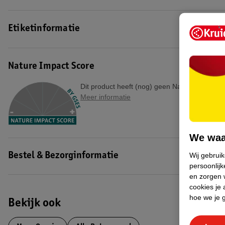
EAN code:3468080080027
Etiketinformatie
Nature Impact Score
Dit product heeft (nog) geen Nature Impact S
Meer informatie
We waa
Wij gebrui
Bestel & Bezorginformatie
persoonlijk
en zorgen w
cookies je 
hoe we je 
Bekijk ook