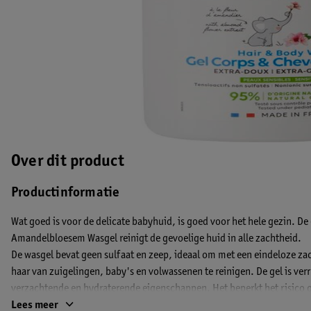
Over dit product
Productinformatie
Wat goed is voor de delicate babyhuid, is goed voor het hele gezin. De
Amandelbloesem Wasgel reinigt de gevoelige huid in alle zachtheid.
De wasgel bevat geen sulfaat en zeep, ideaal om met een eindeloze zac
haar van zuigelingen, baby's en volwassenen te reinigen. De gel is ve
verzachtende en hydraterende eigenschappen. Het beperkt het risico 
zacht, gehydrateerd en heerlijk geparfumeerd. Je haar is soepel en zij
Lees meer