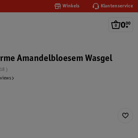
Winkels
Klantenservice
0
.
00
Farme Amandelbloesem Wasgel
.18
eviews