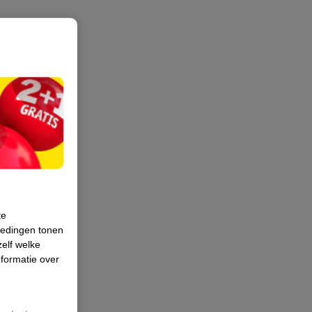
te
iedingen tonen
zelf welke
formatie over