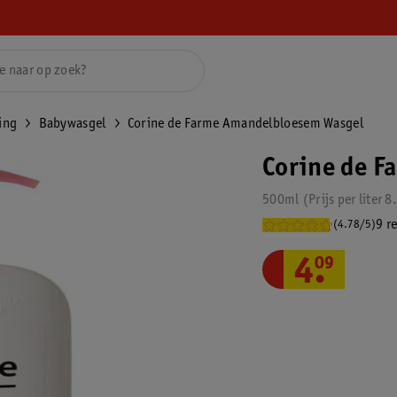
ing
Babywasgel
Corine de Farme Amandelbloesem Wasgel
Corine de 
500ml
Prijs per
liter
8
9 r
(4.78/5)
4
.
09