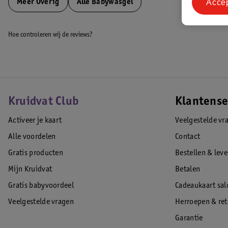
Acce
Meer
Overig
Alle Babywasgel
Hoe controleren wij de reviews?
Kruidvat Club
Klantense
Activeer je kaart
Veelgestelde vr
Alle voordelen
Contact
Gratis producten
Bestellen & lev
Mijn Kruidvat
Betalen
Gratis babyvoordeel
Cadeaukaart sal
Veelgestelde vragen
Herroepen & re
Garantie