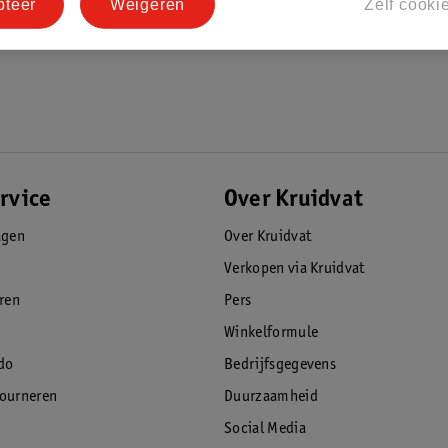
pteer
Weigeren
Zelf cooki
rvice
Over Kruidvat
agen
Over Kruidvat
Verkopen via Kruidvat
eren
Pers
Winkelformule
do
Bedrijfsgegevens
tourneren
Duurzaamheid
Social Media