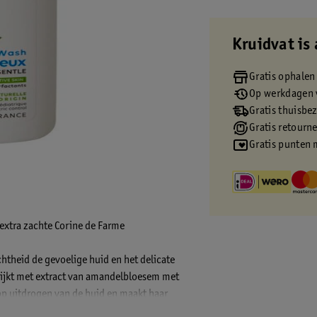
Kruidvat is 
Gratis ophalen
Op werkdagen v
Gratis thuisbe
Gratis retourn
Gratis punten 
 extra zachte Corine de Farme
htheid de gevoelige huid en het delicate
rrijkt met extract van amandelbloesem met
op uitdrogen van de huid en maakt haar
dezacht.