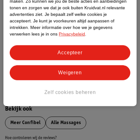
Productinformatie
maken.
Zo kunnen we jou de beste acties en aanbiedingen
tonen en zorgen we dat je ook buiten Kruidvat.nl relevante
advertenties ziet.
Je bepaalt zelf welke cookies je
Etiketinformatie
accepteert.
Je kunt je voorkeuren altijd aanpassen of
intrekken.
Meer informatie over hoe we je gegevens
verwerken lees je in ons
Privacybeleid
.
Nature Impact Score
Dit product heeft (nog) geen Nature
Accepteer
Impact Score.
Meer informatie
Weigeren
Bestel & Bezorginformatie
Zelf cookies beheren
Bekijk ook
Meer
Confibel
Alle Massages
Hoe controleren wij de reviews?