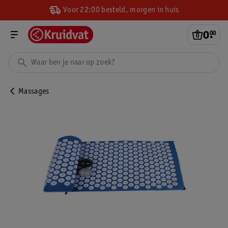
Voor 22:00 besteld, morgen in huis
0
.
00
Massages