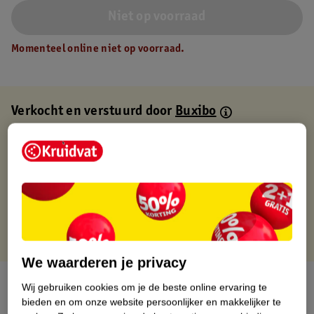
Niet op voorraad
Momenteel online niet op voorraad.
Verkocht en verstuurd door
Buxibo
Binnen 1 werkdag verstuurd
Gratis thuisbezorgd
Gratis retourneren via verkooppartner.
Gratis punten met je Kruidvat kaart
We waarderen je privacy
Over dit product
Wij gebruiken cookies om je de beste online ervaring te
bieden en om onze website persoonlijker en makkelijker te