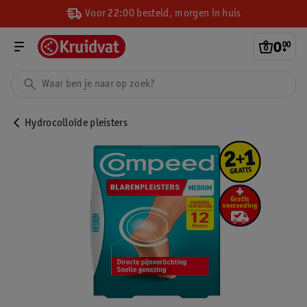
Voor 22:00 besteld, morgen in huis
0
.
00
Hydrocolloïde pleisters