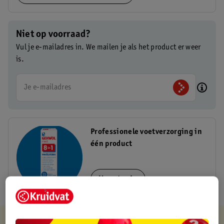
Niet op voorraad?
Vul je e-mailadres in. We mailen je als het product er weer
is.
Je e-mailadres
Professionele voetverzorging in
één product
Voeg toe