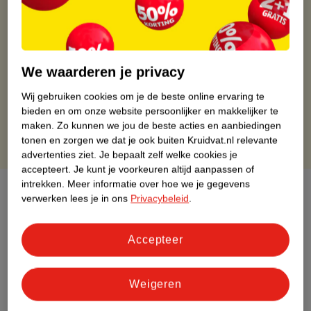
Kruidvat is altijd voordelig
Gratis ophalen in de winkel
Op werkdagen voor 22:00 uur besteld, volgende dag in huis
Gratis thuisbezorgd vanaf 50.00
We waarderen je privacy
Gratis retourneren binnen 30 dagen
Wij gebruiken cookies om je de beste online ervaring te
Gratis punten met je Kruidvat kaart
bieden en om onze website persoonlijker en makkelijker te
maken.
Zo kunnen we jou de beste acties en aanbiedingen
tonen en zorgen we dat je ook buiten Kruidvat.nl relevante
advertenties ziet.
Je bepaalt zelf welke cookies je
accepteert.
Je kunt je voorkeuren altijd aanpassen of
intrekken.
Meer informatie over hoe we je gegevens
Over dit product
verwerken lees je in ons
Privacybeleid
.
Productinformatie
Accepteer
Etiketinformatie
Weigeren
Nature Impact Score