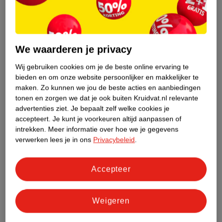
Nature Impact Score
Dit product heeft (nog) geen Nature
We waarderen je privacy
Impact Score.
Meer informatie
Wij gebruiken cookies om je de beste online ervaring te
bieden en om onze website persoonlijker en makkelijker te
maken.
Zo kunnen we jou de beste acties en aanbiedingen
tonen en zorgen we dat je ook buiten Kruidvat.nl relevante
Bestel & Bezorginformatie
advertenties ziet.
Je bepaalt zelf welke cookies je
accepteert.
Je kunt je voorkeuren altijd aanpassen of
Aanvullende informatie
intrekken.
Meer informatie over hoe we je gegevens
verwerken lees je in ons
Privacybeleid
.
Bekijk ook
Accepteer
Meer
Compeed
Alle Koortslip
Weigeren