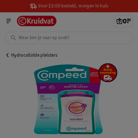
Voor 22:00 besteld, morgen in huis
0
.
00
Hydrocolloïde pleisters