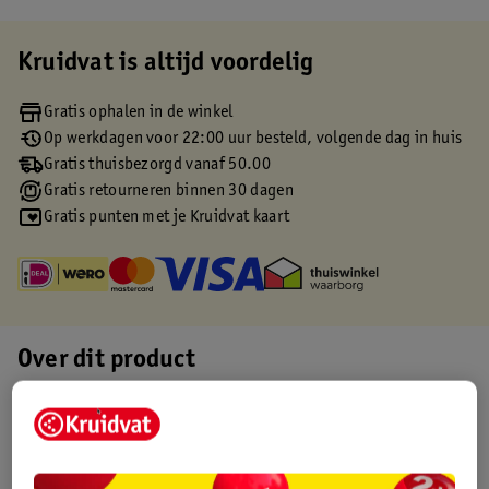
Kruidvat is altijd voordelig
Gratis ophalen in de winkel
Op werkdagen voor 22:00 uur besteld, volgende dag in huis
Gratis thuisbezorgd vanaf 50.00
Gratis retourneren binnen 30 dagen
Gratis punten met je Kruidvat kaart
Over dit product
Productinformatie
Etiketinformatie