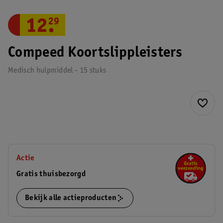
12
.
29
Compeed Koortslippleisters
Medisch hulpmiddel - 15 stuks
Actie
Gratis thuisbezorgd
Bekijk alle actieproducten