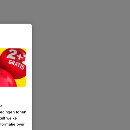
te
iedingen tonen
zelf welke
formatie over