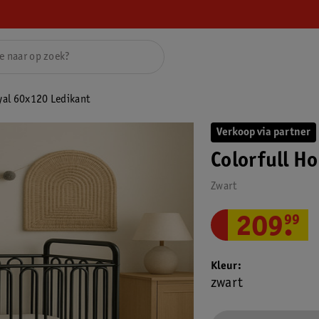
yal 60x120 Ledikant
Verkoop via partner
Colorfull H
Zwart
209
.
99
Kleur
zwart