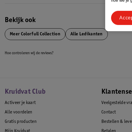
hoe we je 
Adres:
Acce
Ringbaan-Zuid 5, 5021 AA Tilburg, NL
Bekijk ook
Contact Klantenservice:
Meer
Colorfull Collection
Alle Ledikanten
klantenservice@vanastenbabysuperstore.nl
EAN code:8717385000366
Hoe controleren wij de reviews?
Kruidvat Club
Klantense
Activeer je kaart
Veelgestelde vr
Alle voordelen
Contact
Gratis producten
Bestellen & lev
Mijn Kruidvat
Betalen