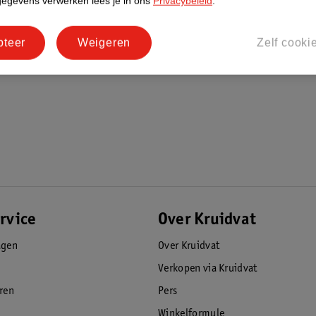
gegevens verwerken lees je in ons
Privacybeleid
.
pteer
Weigeren
Zelf cooki
rvice
Over Kruidvat
agen
Over Kruidvat
Verkopen via Kruidvat
eren
Pers
Winkelformule