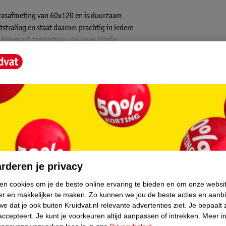
atrasafmeting van 60x120 en is duurzaam
tstraling en staat daarom prachtig in iedere
s helemaal aanpasbaar aan jouw kindje.
core.
rderen je privacy
ken cookies om je de beste online ervaring te bieden en om onze websi
er en makkelijker te maken.
Zo kunnen we jou de beste acties en aanb
e dat je ook buiten Kruidvat.nl relevante advertenties ziet.
Je bepaalt 
accepteert.
Je kunt je voorkeuren altijd aanpassen of intrekken.
Meer in