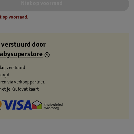
Niet op voorraad
t op voorraad.
 verstuurd door
Babysuperstore
dag verstuurd
zorgd
eren via verkooppartner.
met je Kruidvat kaart