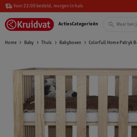
Voor 22:00 besteld, morgen in huis
Acties
Categorieën
Home
Baby
Thuis
Babyboxen
Colorfull Home Patryk B