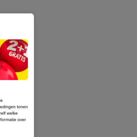
te
iedingen tonen
zelf welke
formatie over