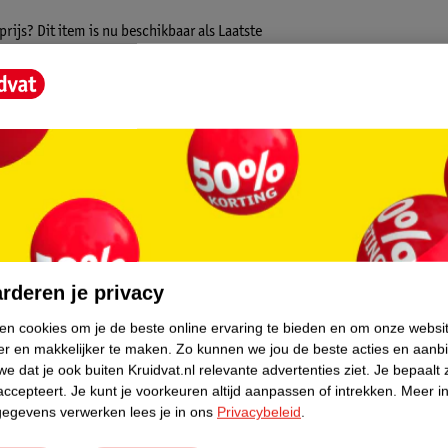
ijs? Dit item is nu beschikbaar als Laatste
p voorraad is, dus de échte liefhebber moet
ct bieden wij alleen online aan. Het is niet
an hieronder verder.
 spelen of een dutje doen. De Box Patryk is
even de stoere uitstraling aan deze box en
core.
demplaat is verstelbaar, dus wanneer jouw
rderen je privacy
f speelgoed in op te bergen!
ken cookies om je de beste online ervaring te bieden en om onze websi
er en makkelijker te maken.
Zo kunnen we jou de beste acties en aanb
natuurlijk materiaal kunnen er altijd
e dat je ook buiten Kruidvat.nl relevante advertenties ziet.
Je bepaalt 
accepteert.
Je kunt je voorkeuren altijd aanpassen of intrekken.
Meer in
en, oneffenheden en knoesten zichtbaar.
gegevens verwerken lees je in ons
Privacybeleid
.