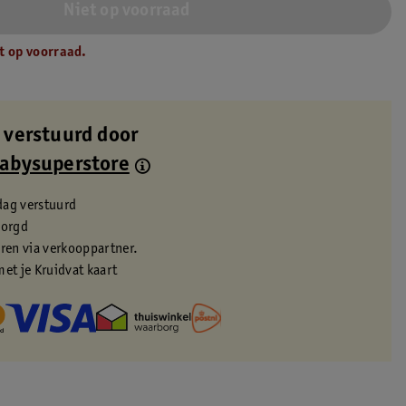
Niet op voorraad
t op voorraad.
 verstuurd door
Babysuperstore
dag verstuurd
zorgd
eren via verkooppartner.
met je Kruidvat kaart