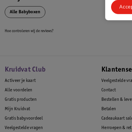
Geschikt vanaf de geboorte
Acce
Verstelbare bodemplaat
Alle Babyboxen
Voorzien van platte spijlen
Inclusief lade
Hoe controleren wij de reviews?
Afmetingen binnenmaat: 75 x 90 cm
Afmetingen buitenmaat: 81 x 100 cm
EAN code:8720726769679
Kruidvat Club
Klantense
Activeer je kaart
Veelgestelde vr
Alle voordelen
Contact
Gratis producten
Bestellen & lev
Mijn Kruidvat
Betalen
Gratis babyvoordeel
Cadeaukaart sal
Veelgestelde vragen
Herroepen & re