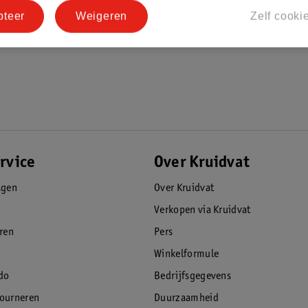
pteer
Weigeren
Zelf cooki
rvice
Over Kruidvat
agen
Over Kruidvat
Verkopen via Kruidvat
eren
Pers
Winkelformule
do
Bedrijfsgegevens
tourneren
Duurzaamheid