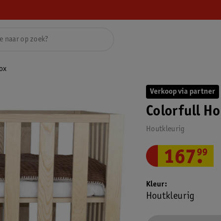
ox
Verkoop via partner
Colorfull H
Houtkleurig
167
.
99
Kleur
Houtkleurig