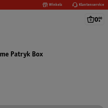
Winkels
Klantenservice
0
.
00
ome Patryk Box