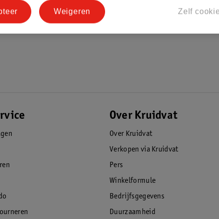
pteer
Weigeren
Zelf cooki
rvice
Over Kruidvat
agen
Over Kruidvat
Verkopen via Kruidvat
eren
Pers
Winkelformule
do
Bedrijfsgegevens
tourneren
Duurzaamheid