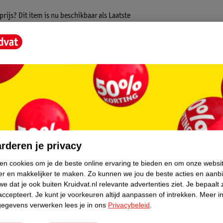
ijs? Dit item is nu beschikbaar als Laatste
oorraad is, dus de échte liefhebber moet
ct bieden wij alleen online aan. Het is niet
an hieronder verder.
amer. Je kindje kan er lekker in liggen en
en van vertrouwde kwaliteit. De box is
op waterbasis. Deze enkele verflaag zorgt
core.
mplaat is verstelbaar. Zo kan je kindje, ook
rderen je privacy
ken cookies om je de beste online ervaring te bieden en om onze websi
hxbxd). Dit is een standaard afmeting voor
er en makkelijker te maken.
Zo kunnen we jou de beste acties en aanb
n plaatsen. Zo kun je de box volledig naar
e dat je ook buiten Kruidvat.nl relevante advertenties ziet.
Je bepaalt 
accepteert.
Je kunt je voorkeuren altijd aanpassen of intrekken.
Meer in
gegevens verwerken lees je in ons
Privacybeleid
.