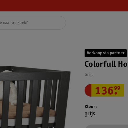
Verkoop via partner
Colorfull H
Grijs
136
.
99
Kleur
grijs