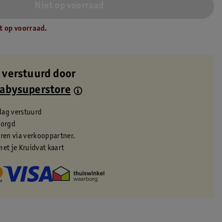
Niet op voorraad
t op voorraad.
 verstuurd door
Babysuperstore
dag verstuurd
zorgd
eren via verkooppartner.
met je Kruidvat kaart