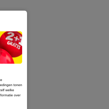
te
iedingen tonen
zelf welke
formatie over