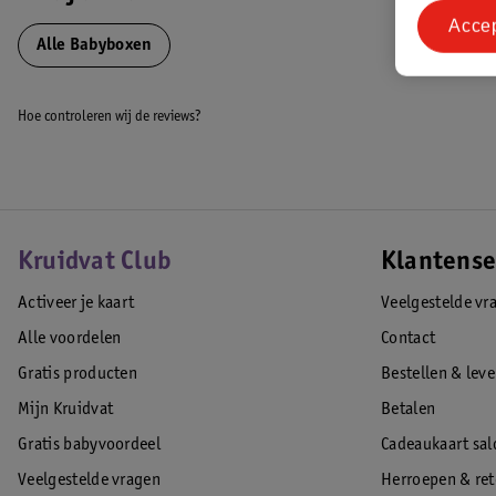
Acce
Eigenschappen
Alle Babyboxen
Afmeting van de box (buitenmaat): 90 x 80 x 100 cm (hxbxd)
Afmeting van de box (binnenmaat):75 x 94
Hoe controleren wij de reviews?
Materiaal: vurenhout
EAN code:5905215121005
Kruidvat Club
Klantense
Activeer je kaart
Veelgestelde vr
Alle voordelen
Contact
Gratis producten
Bestellen & lev
Mijn Kruidvat
Betalen
Gratis babyvoordeel
Cadeaukaart sal
Veelgestelde vragen
Herroepen & re