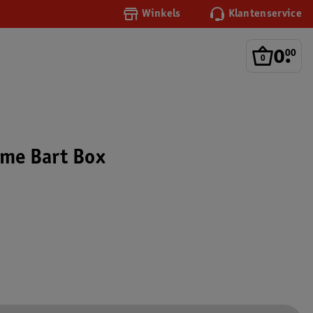
Winkels
Klantenservice
0
.
00
ome Bart Box