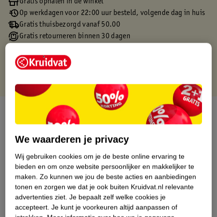
Gratis ophalen in de winkel
Op werkdagen voor 22:00 uur besteld, volgende dag in huis
Gratis thuisbezorgd vanaf 50.00
Gratis retourneren binnen 30 dagen
Gratis punten met je Kruidvat kaart
Over dit product
Productinformatie
We waarderen je privacy
Wij gebruiken cookies om je de beste online ervaring te
Etiketinformatie
bieden en om onze website persoonlijker en makkelijker te
maken.
Zo kunnen we jou de beste acties en aanbiedingen
tonen en zorgen we dat je ook buiten Kruidvat.nl relevante
Nature Impact Score
advertenties ziet.
Je bepaalt zelf welke cookies je
Dit product heeft (nog) geen Nature
accepteert.
Je kunt je voorkeuren altijd aanpassen of
Impact Score.