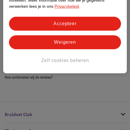
intrekken.
Meer informatie over hoe we je gegevens
Meer informatie
verwerken lees je in ons
Privacybeleid
.
Accepteer
Bestel & Bezorginformatie
Weigeren
Bekijk ook
Zelf cookies beheren
Meer
Impress
Alle Nepnagels
Hoe controleren wij de reviews?
Kruidvat Club