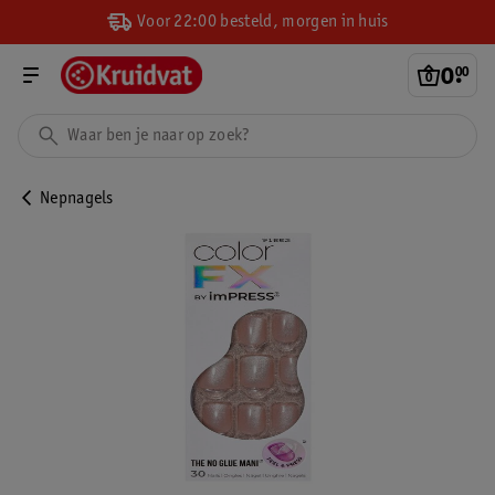
Voor 22:00 besteld, morgen in huis
0
.
00
Nepnagels