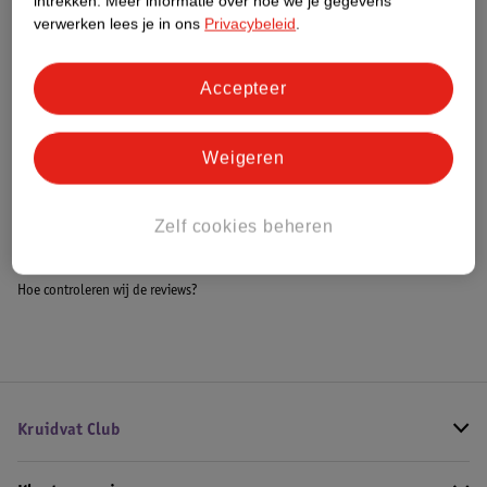
intrekken.
Meer informatie over hoe we je gegevens
Meer informatie
verwerken lees je in ons
Privacybeleid
.
Accepteer
Bestel & Bezorginformatie
Weigeren
Bekijk ook
Zelf cookies beheren
Meer
Impress
Alle Nepnagels
Hoe controleren wij de reviews?
Kruidvat Club