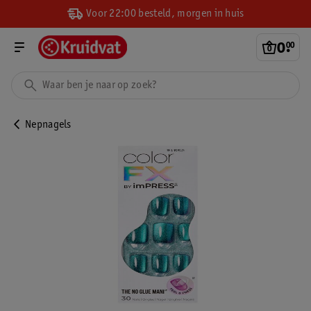
Voor 22:00 besteld, morgen in huis
0
.
00
Nepnagels