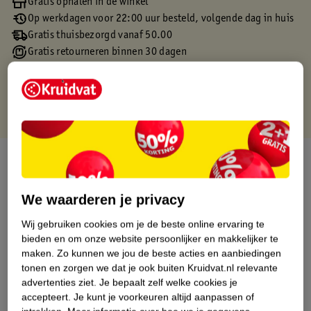
Gratis ophalen in de winkel
Op werkdagen voor 22:00 uur besteld, volgende dag in huis
Gratis thuisbezorgd vanaf 50.00
Gratis retourneren binnen 30 dagen
Gratis punten met je Kruidvat kaart
Over dit product
Productinformatie
We waarderen je privacy
Wij gebruiken cookies om je de beste online ervaring te
Etiketinformatie
bieden en om onze website persoonlijker en makkelijker te
maken.
Zo kunnen we jou de beste acties en aanbiedingen
tonen en zorgen we dat je ook buiten Kruidvat.nl relevante
Nature Impact Score
advertenties ziet.
Je bepaalt zelf welke cookies je
Dit product heeft (nog) geen Nature
accepteert.
Je kunt je voorkeuren altijd aanpassen of
Impact Score.