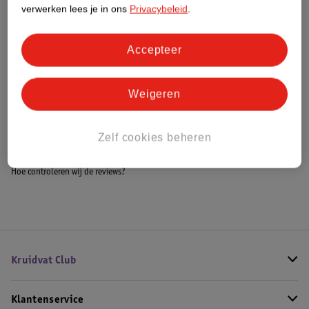
Meer informatie
verwerken lees je in ons
Privacybeleid
.
Accepteer
Bestel & Bezorginformatie
Weigeren
Bekijk ook
Zelf cookies beheren
Meer
Collistar
Alle Scrub
Hoe controleren wij de reviews?
Kruidvat Club
Klantenservice