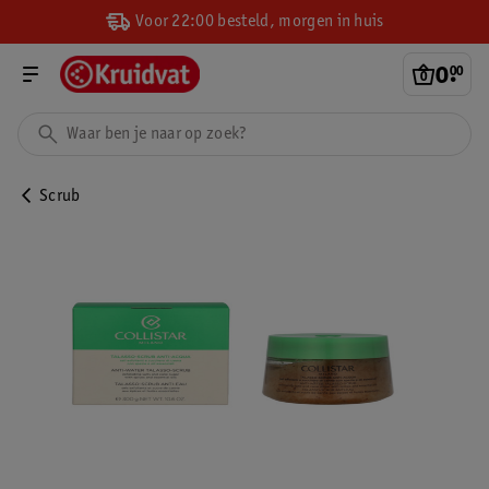
Voor 22:00 besteld, morgen in huis
0
.
00
Scrub