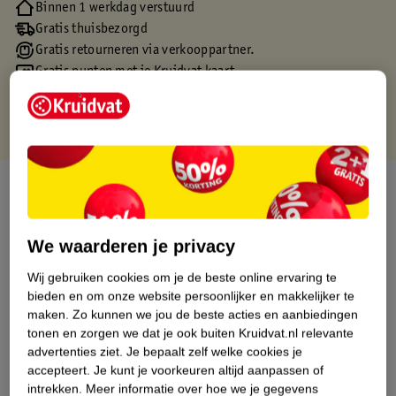
Binnen 1 werkdag verstuurd
Gratis thuisbezorgd
Gratis retourneren via verkooppartner.
Gratis punten met je Kruidvat kaart
Over dit product
Productinformatie
We waarderen je privacy
Wij gebruiken cookies om je de beste online ervaring te
Etiketinformatie
bieden en om onze website persoonlijker en makkelijker te
maken.
Zo kunnen we jou de beste acties en aanbiedingen
Nature Impact Score
tonen en zorgen we dat je ook buiten Kruidvat.nl relevante
advertenties ziet.
Je bepaalt zelf welke cookies je
Dit product heeft (nog) geen Nature
accepteert.
Je kunt je voorkeuren altijd aanpassen of
Impact Score.
intrekken.
Meer informatie over hoe we je gegevens