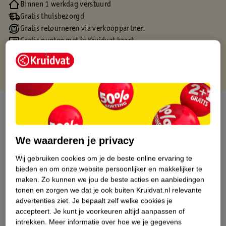
Binnen 1 werkdag verstuurd
Gratis thuisbezorgd
Gratis retourneren via verkooppartner.
Gratis punten met je Kruidvat kaart
Over dit product
Productinformatie
We waarderen je privacy
Wij gebruiken cookies om je de beste online ervaring te
Etiketinformatie
bieden en om onze website persoonlijker en makkelijker te
maken.
Zo kunnen we jou de beste acties en aanbiedingen
Nature Impact Score
tonen en zorgen we dat je ook buiten Kruidvat.nl relevante
advertenties ziet.
Je bepaalt zelf welke cookies je
Dit product heeft (nog) geen Nature
accepteert.
Je kunt je voorkeuren altijd aanpassen of
Impact Score.
intrekken.
Meer informatie over hoe we je gegevens