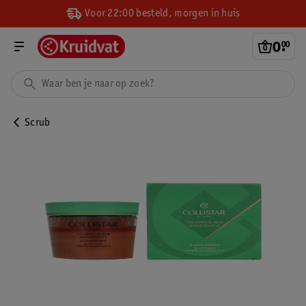
Voor 22:00 besteld, morgen in huis
0
.
00
Scrub