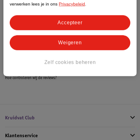
Meer informatie
verwerken lees je in ons
Privacybeleid
.
Accepteer
Bestel & Bezorginformatie
Weigeren
Bekijk ook
Zelf cookies beheren
Meer
Collistar
Alle Scrub
Hoe controleren wij de reviews?
Kruidvat Club
Klantenservice