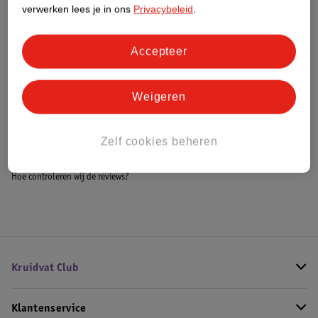
Meer informatie
verwerken lees je in ons
Privacybeleid
.
Accepteer
Bestel & Bezorginformatie
Weigeren
Bekijk ook
Zelf cookies beheren
Meer
Collistar
Alle Zonnebrand stick
Hoe controleren wij de reviews?
Kruidvat Club
Klantenservice