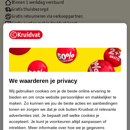
Binnen 1 werkdag verstuurd
Gratis thuisbezorgd
Gratis retourneren via verkooppartner.
Gratis punten met je Kruidvat kaart
Over dit product
Productinformatie
We waarderen je privacy
Wij gebruiken cookies om je de beste online ervaring te
Etiketinformatie
bieden en om onze website persoonlijker en makkelijker te
maken.
Zo kunnen we jou de beste acties en aanbiedingen
Nature Impact Score
tonen en zorgen we dat je ook buiten Kruidvat.nl relevante
advertenties ziet.
Je bepaalt zelf welke cookies je
Dit product heeft (nog) geen Nature
accepteert.
Je kunt je voorkeuren altijd aanpassen of
Impact Score.
intrekken.
Meer informatie over hoe we je gegevens