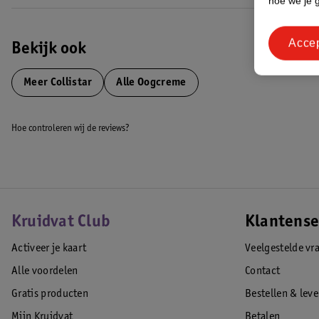
hoe we je 
Acce
Bekijk ook
Meer
Collistar
Alle Oogcreme
Hoe controleren wij de reviews?
Kruidvat Club
Klantense
Activeer je kaart
Veelgestelde vr
Alle voordelen
Contact
Gratis producten
Bestellen & lev
Mijn Kruidvat
Betalen