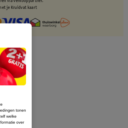
eren via verkooppartner.
met je Kruidvat kaart
te
iedingen tonen
zelf welke
formatie over