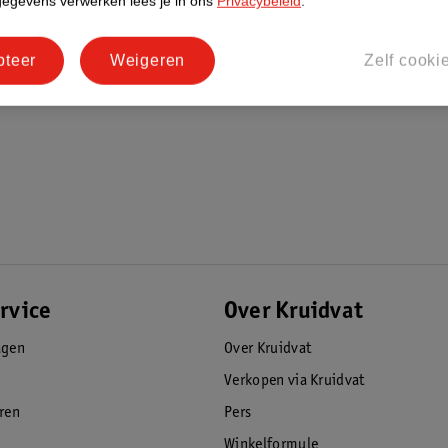
gegevens verwerken lees je in ons
Privacybeleid
.
pteer
Weigeren
Zelf cooki
rvice
Over Kruidvat
agen
Over Kruidvat
Verkopen via Kruidvat
eren
Pers
Winkelformule