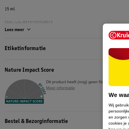
15 ml
EAN code:8015150248013
Lees meer
Etiketinformatie
Nature Impact Score
Dit product heeft (nog) geen Nature Impact S
Meer informatie
We waa
Wij gebrui
persoonlijk
en zorgen w
Bestel & Bezorginformatie
cookies je 