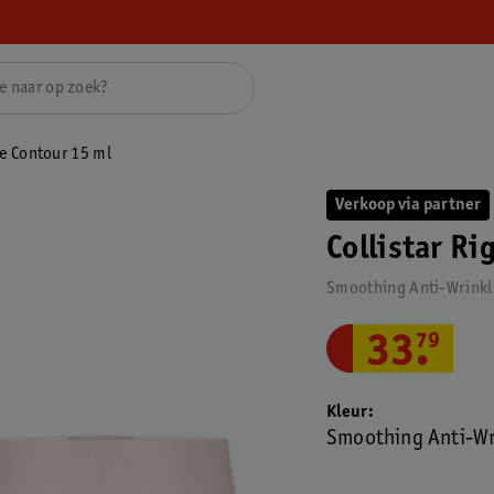
ye Contour 15 ml
Verkoop via partner
Collistar Ri
Smoothing Anti-Wrinkl
33
.
79
Kleur
Smoothing Anti-Wr