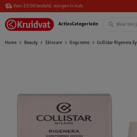
Voor 22:00 besteld, morgen in huis
Acties
Categorieën
Home
Beauty
Skincare
Oogcreme
Collistar Rigenera E