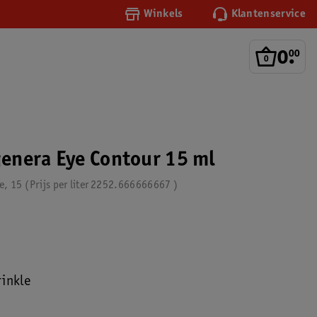
Winkels
Klantenservice
0
.
00
genera Eye Contour 15 ml
e, 15
Prijs per
liter
2252.666666667
inkle