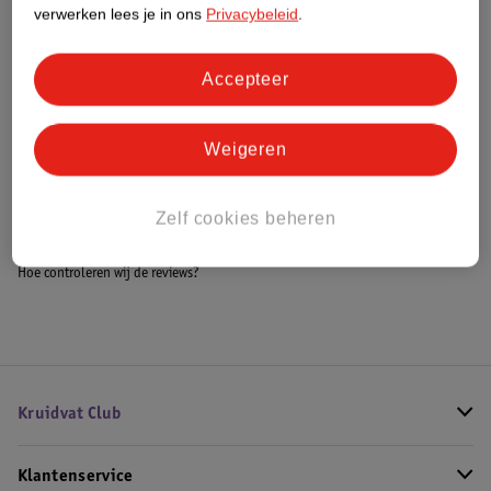
Meer informatie
verwerken lees je in ons
Privacybeleid
.
Accepteer
Bestel & Bezorginformatie
Weigeren
Bekijk ook
Zelf cookies beheren
Meer
Collistar
Alle Zonnebrand spray
Hoe controleren wij de reviews?
Kruidvat Club
Klantenservice