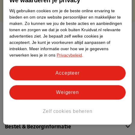
We waarderen je privacy
Wij gebruiken cookies om je de beste online ervaring te
bieden en om onze website persoonlijker en makkelijker te
maken.
Zo kunnen we jou de beste acties en aanbiedingen
tonen en zorgen we dat je ook buiten Kruidvat.nl relevante
Over dit product
advertenties ziet.
Je bepaalt zelf welke cookies je
accepteert.
Je kunt je voorkeuren altijd aanpassen of
Productinformatie
intrekken.
Meer informatie over hoe we je gegevens
verwerken lees je in ons
Privacybeleid
.
Etiketinformatie
Accepteer
Nature Impact Score
Dit product heeft (nog) geen Nature
Weigeren
Impact Score.
Meer informatie
Zelf cookies beheren
Bestel & Bezorginformatie