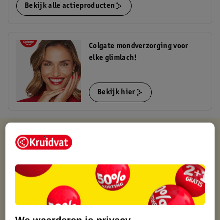
Bekijk alle actieproducten
Colgate mondverzorging voor
elke glimlach!
Bekijk hier
Kruidvat is altijd voordelig
Gratis ophalen in de winkel
Op werkdagen voor 22:00 uur besteld, volgende dag in huis
Gratis thuisbezorgd vanaf 50.00
Gratis retourneren binnen 30 dagen
Gratis punten met je Kruidvat kaart