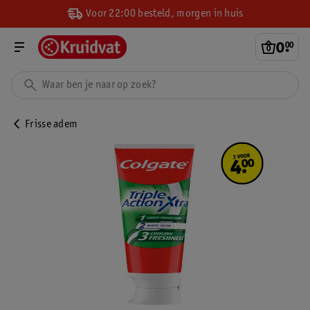
Voor 22:00 besteld, morgen in huis
0
.
00
Frisse adem