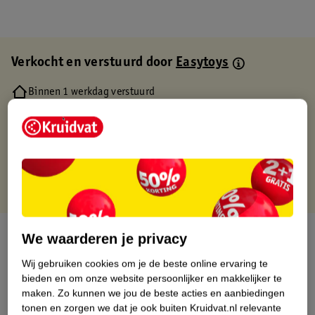
Verkocht en verstuurd door
Easytoys
Binnen 1 werkdag verstuurd
Gratis thuisbezorgd
Gratis retourneren via verkooppartner.
Gratis punten met je Kruidvat kaart
Over dit product
We waarderen je privacy
Wij gebruiken cookies om je de beste online ervaring te
Productinformatie
bieden en om onze website persoonlijker en makkelijker te
maken.
Zo kunnen we jou de beste acties en aanbiedingen
Etiketinformatie
tonen en zorgen we dat je ook buiten Kruidvat.nl relevante