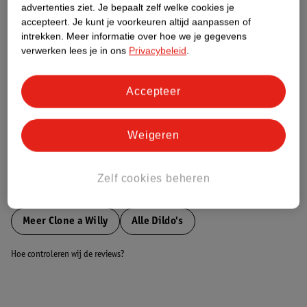
advertenties ziet.
Je bepaalt zelf welke cookies je
accepteert.
Je kunt je voorkeuren altijd aanpassen of
Nature Impact Score
intrekken.
Meer informatie over hoe we je gegevens
verwerken lees je in ons
Privacybeleid
.
Dit product heeft (nog) geen Nature
Impact Score.
Meer informatie
Accepteer
Weigeren
Bestel & Bezorginformatie
Zelf cookies beheren
Bekijk ook
Meer
Clone a Willy
Alle Dildo's
Hoe controleren wij de reviews?