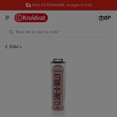
Voor 22:00 besteld, morgen in huis
0
.
00
Dildo's