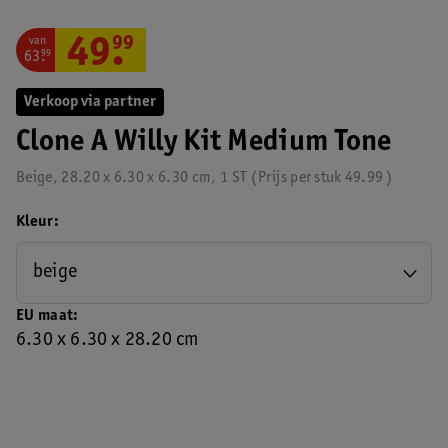
van
49
.
99
63
.
99
Verkoop via partner
Clone A Willy Kit Medium Tone
Beige, 28.20 x 6.30 x 6.30 cm, 1 ST
Prijs per
stuk
49.99
Kleur
beige
EU maat
6.30 x 6.30 x 28.20 cm