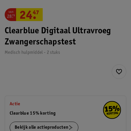
van
24
.
47
28
.
79
Clearblue Digitaal Ultravroeg
Zwangerschapstest
Medisch hulpmiddel - 2 stuks
Actie
Clearblue 15% korting
Bekijk alle actieproducten