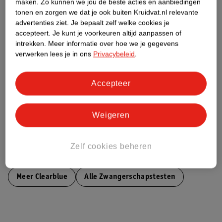
maken.
Zo kunnen we jou de beste acties en aanbiedingen
Etiketinformatie
tonen en zorgen we dat je ook buiten Kruidvat.nl relevante
advertenties ziet.
Je bepaalt zelf welke cookies je
accepteert.
Je kunt je voorkeuren altijd aanpassen of
Nature Impact Score
intrekken.
Meer informatie over hoe we je gegevens
verwerken lees je in ons
Privacybeleid
.
Dit product heeft (nog) geen Nature
Impact Score.
Meer informatie
Accepteer
Weigeren
Bestel & Bezorginformatie
Zelf cookies beheren
Bekijk ook
Meer
Clearblue
Alle Zwangerschapstesten