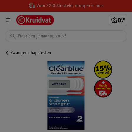
Voor 22:00 besteld, morgen in huis
0
.
00
Zwangerschapstesten