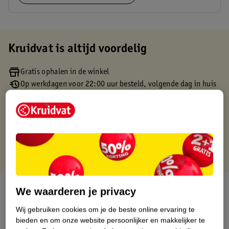
Kruidvat is altijd voordelig
Gratis ophalen in de winkel
Op werkdagen voor 22:00 uur besteld, volgende dag in huis
Gratis thuisbezorgd vanaf 50.00
Gratis retourneren binnen 30 dagen
Gratis punten met je Kruidvat kaart
Over dit product
We waarderen je privacy
Wij gebruiken cookies om je de beste online ervaring te
Productinformatie
bieden en om onze website persoonlijker en makkelijker te