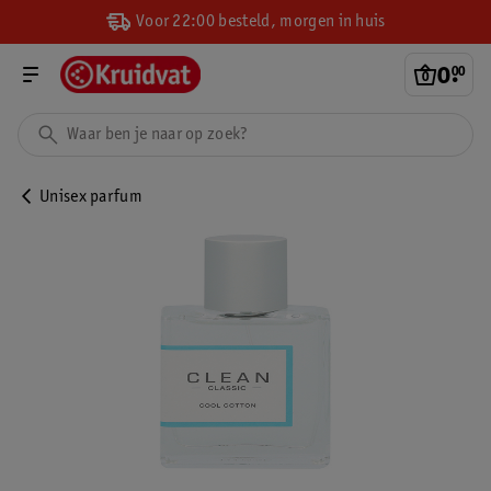
Voor 22:00 besteld, morgen in huis
0
.
00
Unisex parfum