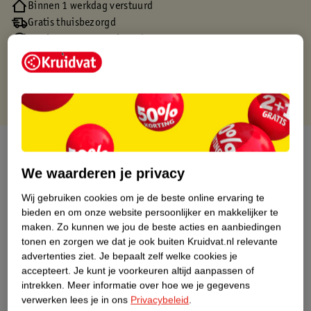
Binnen 1 werkdag verstuurd
Gratis thuisbezorgd
Gratis retourneren via verkooppartner.
Gratis punten met je Kruidvat kaart
Over dit product
We waarderen je privacy
Productinformatie
Wij gebruiken cookies om je de beste online ervaring te
bieden en om onze website persoonlijker en makkelijker te
Nature Impact Score
maken.
Zo kunnen we jou de beste acties en aanbiedingen
tonen en zorgen we dat je ook buiten Kruidvat.nl relevante
Dit product heeft (nog) geen Nature
advertenties ziet.
Je bepaalt zelf welke cookies je
Impact Score.
accepteert.
Je kunt je voorkeuren altijd aanpassen of
Meer informatie
intrekken.
Meer informatie over hoe we je gegevens
verwerken lees je in ons
Privacybeleid
.