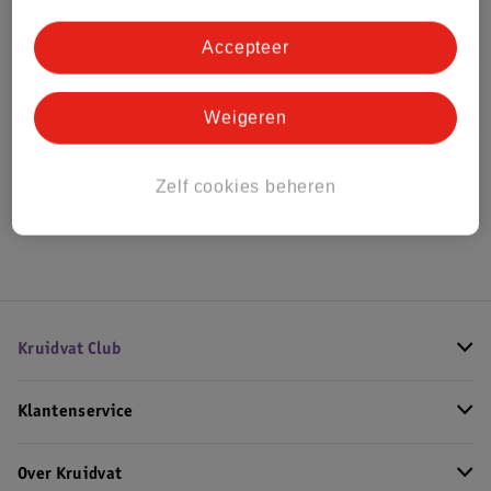
Bestel & Bezorginformatie
Accepteer
Bekijk ook
Weigeren
Meer
Overig
Alle Unisex parfum
Zelf cookies beheren
Hoe controleren wij de reviews?
Kruidvat Club
Klantenservice
Over Kruidvat