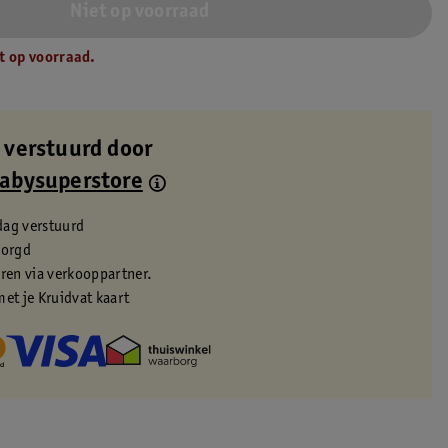
Niet op voorraad
t op voorraad.
 verstuurd door
Babysuperstore
dag verstuurd
zorgd
eren via verkooppartner.
met je Kruidvat kaart