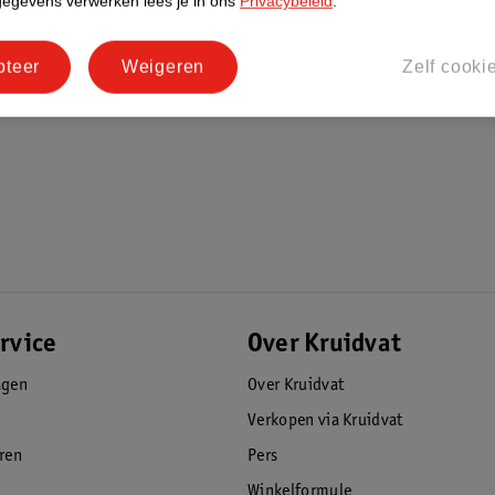
gegevens verwerken lees je in ons
Privacybeleid
.
pteer
Weigeren
Zelf cooki
rvice
Over Kruidvat
agen
Over Kruidvat
Verkopen via Kruidvat
eren
Pers
Winkelformule