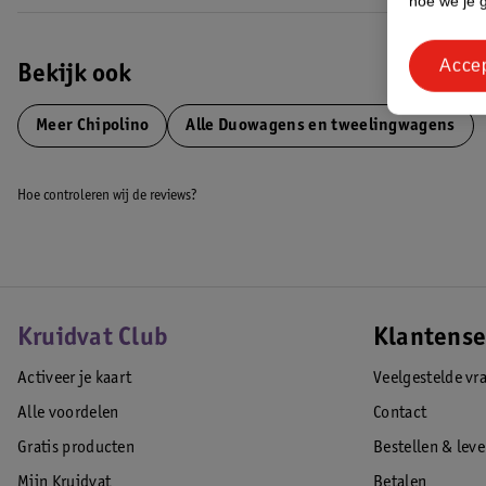
hoe we je 
Inclusief verzorgingstas, 2 beenkappen en ruime boodschappenmand
Afmetingen & Gewicht
Acce
Afmetingen uitgeklapt:
79 x 77 x 110 cm (LxBxH)
Bekijk ook
Afmetingen opgevouwen:
100 x 77 x 33 cm (LxBxH)
Afmetingen individueel zitje:
94 x 30 cm (LxB)
Meer
Chipolino
Alle Duowagens en tweelingwagens
Gewicht buggy: 13.35 kg
EAN code:3800931053994
Hoe controleren wij de reviews?
Kruidvat Club
Klantense
Activeer je kaart
Veelgestelde vr
Alle voordelen
Contact
Gratis producten
Bestellen & lev
Mijn Kruidvat
Betalen