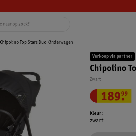
Chipolino Top Stars Duo Kinderwagen
Verkoop via partner
Chipolino T
Zwart
189
.
99
Kleur
zwart