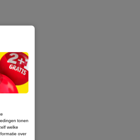
te
iedingen tonen
zelf welke
formatie over