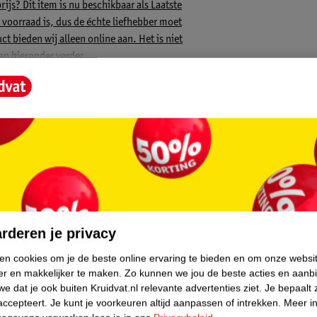
ijs? Dit item is nu beschikbaar als Laatste
p voorraad is, dus de échte liefhebber moet
ct bieden wij alleen online aan. Het is niet
an hieronder verder.
chikt vanaf de geboorte tot 15 kg per
 van vier wielen met vering en een rem.
emakkelijk in de auto kan worden
orden in verschillende posities. Daarnaast
gheidsgordel met zachte schouderpads en een
etjes op te bergen is de buggy voorzien van
kappen om de kleintjes warm te houden.
core.
rderen je privacy
ken cookies om je de beste online ervaring te bieden en om onze websi
er en makkelijker te maken.
Zo kunnen we jou de beste acties en aanb
e dat je ook buiten Kruidvat.nl relevante advertenties ziet.
Je bepaalt 
accepteert.
Je kunt je voorkeuren altijd aanpassen of intrekken.
Meer in
houderkussentjes