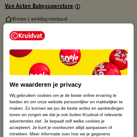
Van Asten Babysuperstore
Binnen 1 werkdag verstuurd
Gratis thuisbezorgd
Gratis retourneren via verkooppartner.
Gratis punten met je Kruidvat kaart
Over dit product
We waarderen je privacy
Productinformatie
Wij gebruiken cookies om je de beste online ervaring te
bieden en om onze website persoonlijker en makkelijker te
maken.
Zo kunnen we jou de beste acties en aanbiedingen
Nature Impact Score
tonen en zorgen we dat je ook buiten Kruidvat.nl relevante
advertenties ziet.
Je bepaalt zelf welke cookies je
Dit product heeft (nog) geen Nature
accepteert.
Je kunt je voorkeuren altijd aanpassen of
Impact Score.
intrekken.
Meer informatie over hoe we je gegevens
Meer informatie