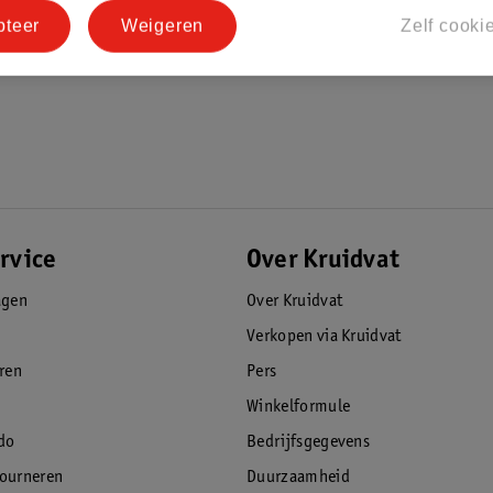
pteer
Weigeren
Zelf cooki
rvice
Over Kruidvat
agen
Over Kruidvat
Verkopen via Kruidvat
eren
Pers
Winkelformule
do
Bedrijfsgegevens
tourneren
Duurzaamheid