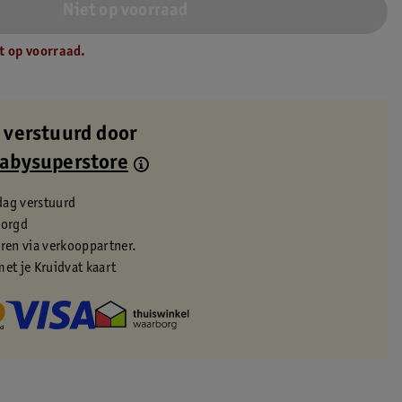
Niet op voorraad
t op voorraad.
 verstuurd door
Babysuperstore
dag verstuurd
zorgd
eren via verkooppartner.
met je Kruidvat kaart