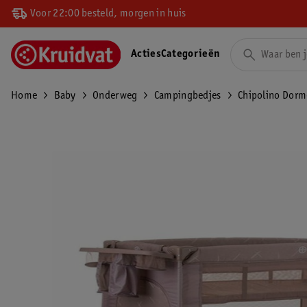
Voor 22:00 besteld, morgen in huis
Acties
Categorieën
Home
Baby
Onderweg
Campingbedjes
Chipolino Dor