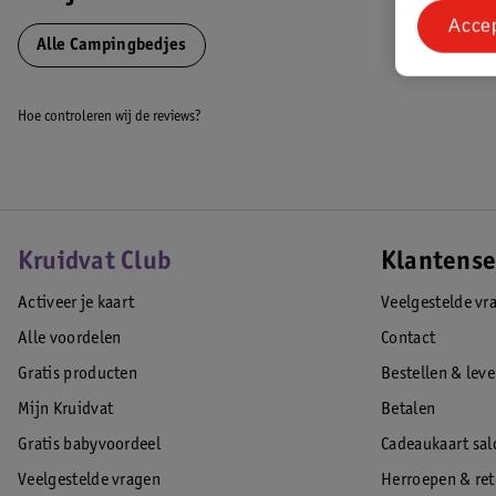
Hoge kwaliteit linnen bekleding
Acce
Bodemverhoger voor je baby
Alle Campingbedjes
Houder voor accessoires
Gemakkelijk in en uit te vouwen
Hoe controleren wij de reviews?
Twee grote wielen voor makkelijk verplaatsen
Grote opbergzak aan de zijkant van het bedje
Kruipluik waardoor kindjes zelf het bedje in of uit kunnen
Inclusief opbergtas
EAN code:3800931048303
Kruidvat Club
Klantense
Activeer je kaart
Veelgestelde vr
Alle voordelen
Contact
Gratis producten
Bestellen & lev
Mijn Kruidvat
Betalen
Gratis babyvoordeel
Cadeaukaart sal
Veelgestelde vragen
Herroepen & re