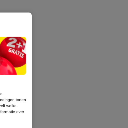
te
iedingen tonen
zelf welke
formatie over