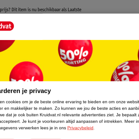
ijs? Dit item is nu beschikbaar als Laatste
p voorraad is, dus de échte liefhebber moet
ct bieden wij alleen online aan. Het is niet
an hieronder verder.
lijk overal mee naar toe! Het bedje is
edje voorzien van wieltjes waardoor deze
zet op de rem. Voor de kleinste kindjes kun
core.
ien is en zelfstandig kan gaan zitten, zet je
voorzien van een kruipluik, hiermee kan je
het campingbedje ook nog een opbergzak
rderen je privacy
oires. Het reisbedje Dormeo kun je blijven
gebruik je de meegeleverde opbergtas.
ken cookies om je de beste online ervaring te bieden en om onze websi
er en makkelijker te maken.
Zo kunnen we jou de beste acties en aanb
e dat je ook buiten Kruidvat.nl relevante advertenties ziet.
Je bepaalt 
accepteert.
Je kunt je voorkeuren altijd aanpassen of intrekken.
Meer in
gegevens verwerken lees je in ons
Privacybeleid
.