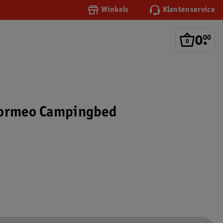
Winkels
Klantenservice
0
.
00
Dormeo Campingbed