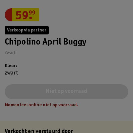
59
.
99
Verkoop via partner
Chipolino April Buggy
Zwart
Kleur
zwart
Niet op voorraad
Momenteel online niet op voorraad.
Verkocht en verstuurd door