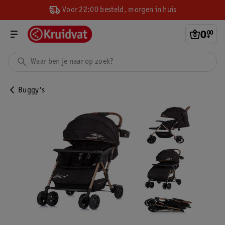
Voor 22:00 besteld, morgen in huis
0
.
00
Buggy's