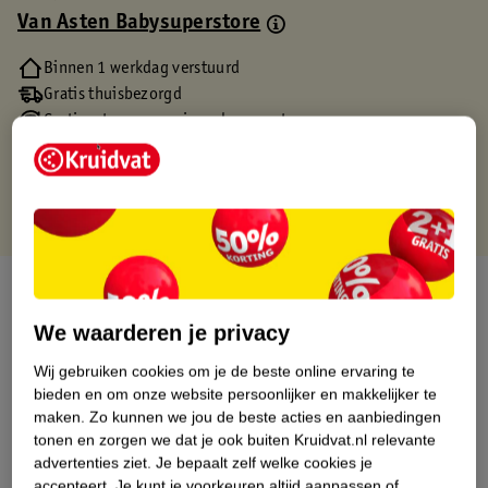
Van Asten Babysuperstore
Binnen 1 werkdag verstuurd
Gratis thuisbezorgd
Gratis retourneren via verkooppartner.
Gratis punten met je Kruidvat kaart
Over dit product
We waarderen je privacy
Productinformatie
Wij gebruiken cookies om je de beste online ervaring te
bieden en om onze website persoonlijker en makkelijker te
Etiketinformatie
maken.
Zo kunnen we jou de beste acties en aanbiedingen
tonen en zorgen we dat je ook buiten Kruidvat.nl relevante
advertenties ziet.
Je bepaalt zelf welke cookies je
Nature Impact Score
accepteert.
Je kunt je voorkeuren altijd aanpassen of