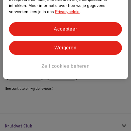
Dit product heeft (nog) geen Nature
intrekken.
Meer informatie over hoe we je gegevens
Impact Score.
verwerken lees je in ons
Privacybeleid
.
Meer informatie
Accepteer
Bestel & Bezorginformatie
Weigeren
Bekijk ook
Zelf cookies beheren
Meer
Chipolino
Alle Buggy's
Hoe controleren wij de reviews?
Kruidvat Club