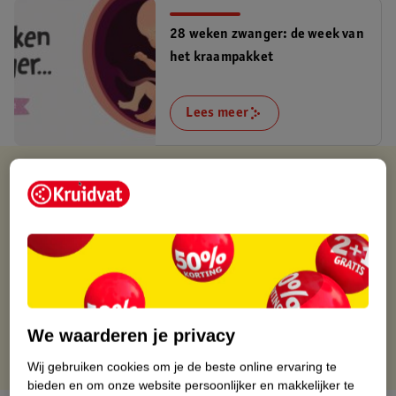
28 weken zwanger: de week van
het kraampakket
Lees meer
Verkocht en verstuurd door
Van Asten Babysuperstore
Binnen 1 werkdag verstuurd
Gratis thuisbezorgd
Gratis retourneren via verkooppartner.
Gratis punten met je Kruidvat kaart
We waarderen je privacy
Wij gebruiken cookies om je de beste online ervaring te
bieden en om onze website persoonlijker en makkelijker te