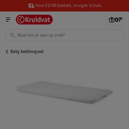
Voor 22:00 besteld, morgen in huis
0
.
00
Baby beddengoed