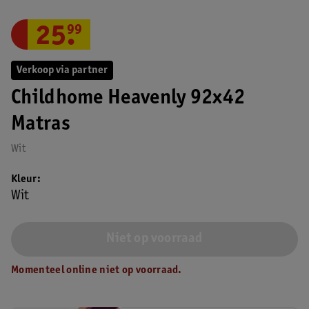
25
.
99
Verkoop via partner
Childhome Heavenly 92x42
Matras
Wit
Kleur
Wit
Niet op voorraad
Momenteel online niet op voorraad.