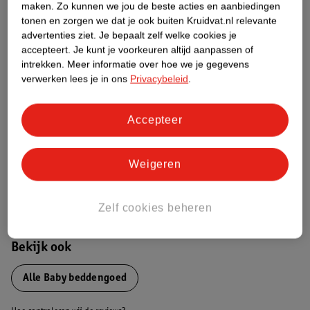
maken.
Zo kunnen we jou de beste acties en aanbiedingen
Over dit product
tonen en zorgen we dat je ook buiten Kruidvat.nl relevante
advertenties ziet.
Je bepaalt zelf welke cookies je
Productinformatie
accepteert.
Je kunt je voorkeuren altijd aanpassen of
intrekken.
Meer informatie over hoe we je gegevens
verwerken lees je in ons
Privacybeleid
.
Nature Impact Score
Dit product heeft (nog) geen Nature
Accepteer
Impact Score.
Meer informatie
Weigeren
Bestel & Bezorginformatie
Zelf cookies beheren
Bekijk ook
Alle Baby beddengoed