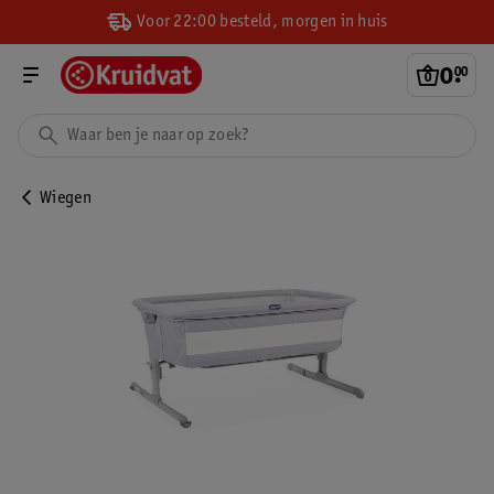
Voor 22:00 besteld, morgen in huis
0
.
00
Wiegen