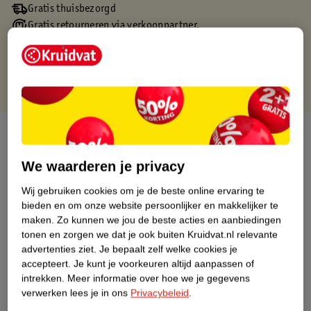
Gratis thuisbezorgd
Gratis retourneren via verkooppartner.
Gratis punten met je Kruidvat kaart
Over dit product
Productinformatie
We waarderen je privacy
Wij gebruiken cookies om je de beste online ervaring te
Nature Impact Score
bieden en om onze website persoonlijker en makkelijker te
maken.
Zo kunnen we jou de beste acties en aanbiedingen
Dit product heeft (nog) geen Nature
tonen en zorgen we dat je ook buiten Kruidvat.nl relevante
Impact Score.
advertenties ziet.
Je bepaalt zelf welke cookies je
Meer informatie
accepteert.
Je kunt je voorkeuren altijd aanpassen of
intrekken.
Meer informatie over hoe we je gegevens
verwerken lees je in ons
Privacybeleid
.