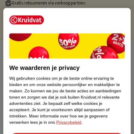
Gratis retourneren via verkooppartner.
Gratis punten met je Kruidvat kaart
Over dit product
Productinformatie
We waarderen je privacy
Wij gebruiken cookies om je de beste online ervaring te
Nature Impact Score
bieden en om onze website persoonlijker en makkelijker te
Dit product heeft (nog) geen Nature
maken.
Zo kunnen we jou de beste acties en aanbiedingen
Impact Score.
tonen en zorgen we dat je ook buiten Kruidvat.nl relevante
Meer informatie
advertenties ziet.
Je bepaalt zelf welke cookies je
accepteert.
Je kunt je voorkeuren altijd aanpassen of
intrekken.
Meer informatie over hoe we je gegevens
verwerken lees je in ons
Privacybeleid
.
Bestel & Bezorginformatie