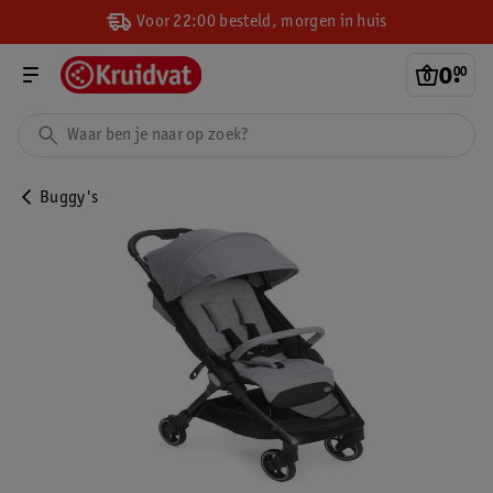
Voor 22:00 besteld, morgen in huis
0
.
00
Buggy's