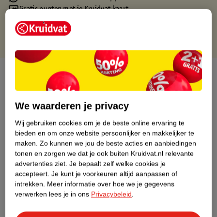
Gratis punten met je Kruidvat kaart
Over dit product
Productinformatie
We waarderen je privacy
Nature Impact Score
Wij gebruiken cookies om je de beste online ervaring te
bieden en om onze website persoonlijker en makkelijker te
Dit product heeft (nog) geen Nature
maken.
Zo kunnen we jou de beste acties en aanbiedingen
Impact Score.
tonen en zorgen we dat je ook buiten Kruidvat.nl relevante
Meer informatie
advertenties ziet.
Je bepaalt zelf welke cookies je
accepteert.
Je kunt je voorkeuren altijd aanpassen of
intrekken.
Meer informatie over hoe we je gegevens
verwerken lees je in ons
Privacybeleid
.
Bestel & Bezorginformatie