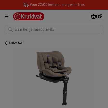
Voor 22:00 besteld, morgen in huis
0
.
00
Autostoel