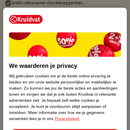
Gratis retourneren via verkooppartner.
Gratis punten met je Kruidvat kaart
Over dit product
Productinformatie
We waarderen je privacy
Wij gebruiken cookies om je de beste online ervaring te
Nature Impact Score
bieden en om onze website persoonlijker en makkelijker te
Dit product heeft (nog) geen Nature
maken.
Zo kunnen we jou de beste acties en aanbiedingen
Impact Score.
tonen en zorgen we dat je ook buiten Kruidvat.nl relevante
Meer informatie
advertenties ziet.
Je bepaalt zelf welke cookies je
accepteert.
Je kunt je voorkeuren altijd aanpassen of
intrekken.
Meer informatie over hoe we je gegevens
verwerken lees je in ons
Privacybeleid
.
Bestel & Bezorginformatie