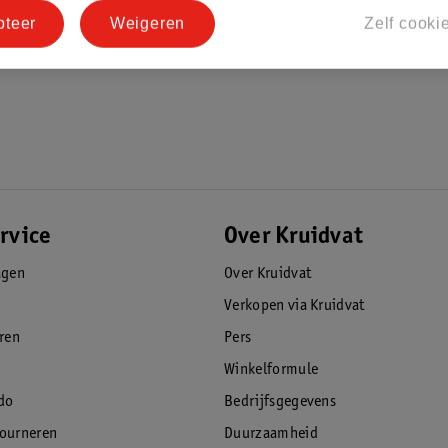
pteer
Weigeren
Zelf cooki
rheen kan kijken
e poten
transporttas
rvice
Over Kruidvat
agen
Over Kruidvat
Verkopen via Kruidvat
eren
Pers
Winkelformule
do
Bedrijfsgegevens
tourneren
Duurzaamheid