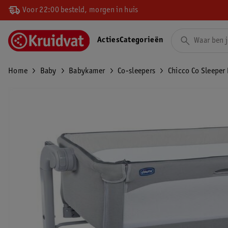
Voor 22:00 besteld, morgen in huis
Acties
Categorieën
Home
Baby
Babykamer
Co-sleepers
Chicco Co Sleeper