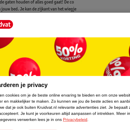
 de gaten houden of alles goed gaat! De co
 jouw bed. Je kan de zijkant van het wiegje
indje wilt voeden of in slaap wilt wiegen
 in de co-sleeper zodat je er doorheen kan
et wiegje is in de hoogte in 11 standen
jke hoogte zetten met je eigen bed. De co
digt de spijsvertering van je kindje, kan het
core.
et voeden.
rderen je privacy
ken cookies om je de beste online ervaring te bieden en om onze websi
er en makkelijker te maken.
Zo kunnen we jou de beste acties en aanb
e dat je ook buiten Kruidvat.nl relevante advertenties ziet.
Je bepaalt 
accepteert.
Je kunt je voorkeuren altijd aanpassen of intrekken.
Meer in
d
gegevens verwerken lees je in ons
Privacybeleid
.
bruik aan het bed