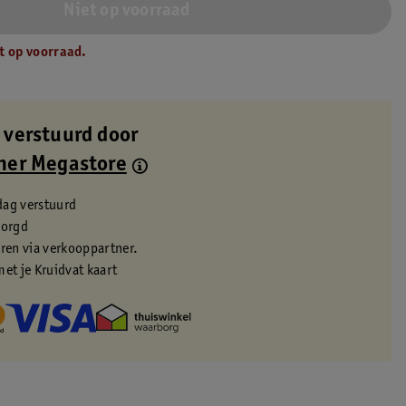
Niet op voorraad
t op voorraad.
 verstuurd door
ner Megastore
dag verstuurd
zorgd
eren via verkooppartner.
met je Kruidvat kaart