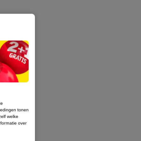
te
iedingen tonen
zelf welke
formatie over