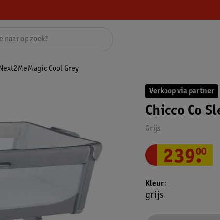
 Next2Me Magic Cool Grey
Verkoop via partner
Chicco Co S
Grijs
239
.
00
Kleur
grijs