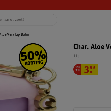
 Aloe Vera Lip Balm
Char. Aloe V
11g
van
3
.
99
7
.
99