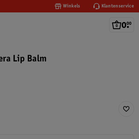
Winkels
Klantenservice
0
.
00
era Lip Balm