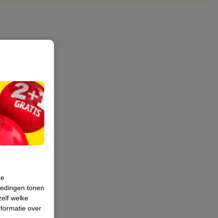
te
iedingen tonen
zelf welke
formatie over