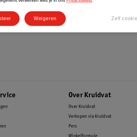
gegevens verwerken lees je in ons
Privacybeleid
.
pteer
Weigeren
Zelf cooki
rvice
Over Kruidvat
agen
Over Kruidvat
Verkopen via Kruidvat
eren
Pers
Winkelformule