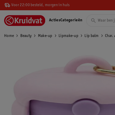
Voor 22:00 besteld, morgen in huis
Acties
Categorieën
Home
Beauty
Make-up
Lipmake-up
Lip balm
Char.