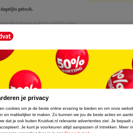
 dagelijks gebruik.
waxen die je lippen zacht en soepel houden
en de verzorging, terwijl vitamine E
r. logo bedel. Zo hang je hem makkelijk aan
ie van het spiegeltje te halen aan binnenzijde
core.
rderen je privacy
ken cookies om je de beste online ervaring te bieden en om onze websi
er en makkelijker te maken.
Zo kunnen we jou de beste acties en aanb
e dat je ook buiten Kruidvat.nl relevante advertenties ziet.
Je bepaalt 
accepteert.
Je kunt je voorkeuren altijd aanpassen of intrekken.
Meer in