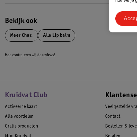
hoe we je 
Acce
Bekijk ook
Meer
Char.
Alle Lip balm
Hoe controleren wij de reviews?
Kruidvat Club
Klantense
Activeer je kaart
Veelgestelde vr
Alle voordelen
Contact
Gratis producten
Bestellen & lev
Mijn Kruidvat
Betalen