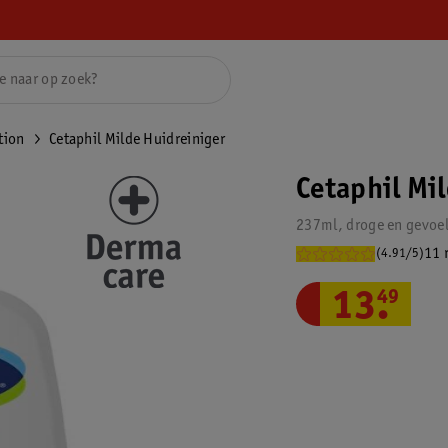
tion
Cetaphil Milde Huidreiniger
Cetaphil Mi
237ml, droge en gevoel
11 
(4.91/5)
13
.
49