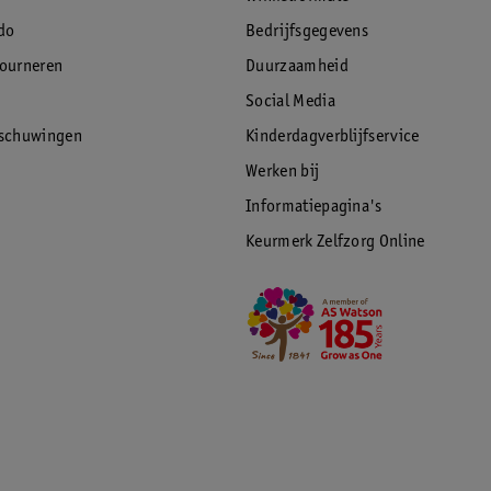
ge en intense hydratatie.
do
Bedrijfsgegevens
tourneren
Duurzaamheid
Social Media
pers en experts, gericht op de
, irritatie, een ruwe huid, een trekkerige
rschuwingen
Kinderdagverblijfservice
Werken bij
Informatiepagina's
Keurmerk Zelfzorg Online