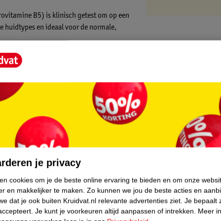
ovitamine B5) is klinisch getest om op een
lle huidtypes en ideaal voor de normale,
p en onzuiverheden te verwijderen zonder je
ens het reinigen om de natuurlijke
e poriën kan verstoppen.
 reiniger wordt aanbevolen door dermatologen
core.
rderen je privacy
ken cookies om je de beste online ervaring te bieden en om onze websi
andoeningen zoals acne, eczeem, rosacea en
er en makkelijker te maken.
Zo kunnen we jou de beste acties en aanb
e dat je ook buiten Kruidvat.nl relevante advertenties ziet.
Je bepaalt 
accepteert.
Je kunt je voorkeuren altijd aanpassen of intrekken.
Meer in