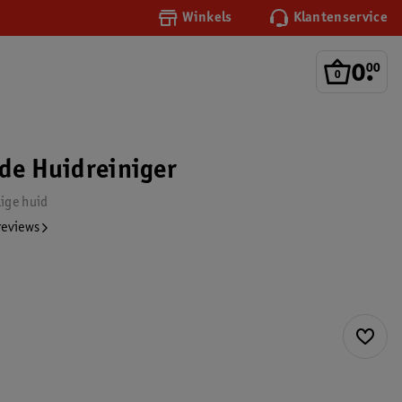
Winkels
Klantenservice
0
.
00
lde Huidreiniger
ige huid
reviews