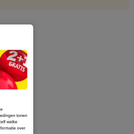
te
iedingen tonen
zelf welke
formatie over