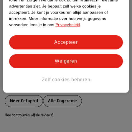
Etiketinformatie
advertenties ziet.
Je bepaalt zelf welke cookies je
accepteert.
Je kunt je voorkeuren altijd aanpassen of
intrekken.
Meer informatie over hoe we je gegevens
Nature Impact Score
verwerken lees je in ons
Privacybeleid
.
Dit product heeft (nog) geen Nature
Impact Score.
Accepteer
Meer informatie
Weigeren
Bestel & Bezorginformatie
Zelf cookies beheren
Bekijk ook
Meer
Cetaphil
Alle Dagcreme
Hoe controleren wij de reviews?