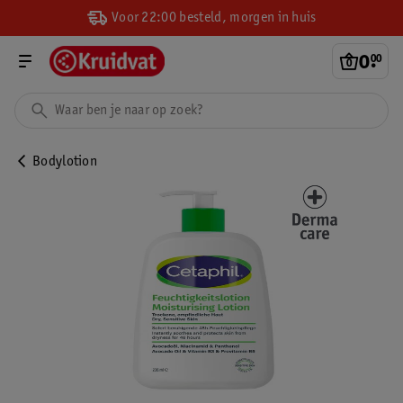
Voor 22:00 besteld, morgen in huis
0
.
00
Bodylotion