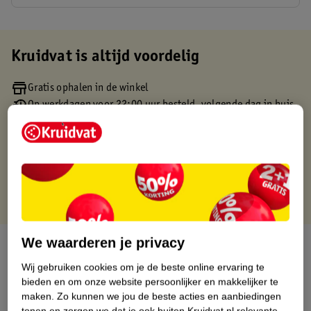
Kruidvat is altijd voordelig
Gratis ophalen in de winkel
Op werkdagen voor 22:00 uur besteld, volgende dag in huis
Gratis thuisbezorgd vanaf 50.00
Gratis retourneren binnen 30 dagen
Gratis punten met je Kruidvat kaart
We waarderen je privacy
Over dit product
Wij gebruiken cookies om je de beste online ervaring te
Productinformatie
bieden en om onze website persoonlijker en makkelijker te
maken.
Zo kunnen we jou de beste acties en aanbiedingen
tonen en zorgen we dat je ook buiten Kruidvat.nl relevante