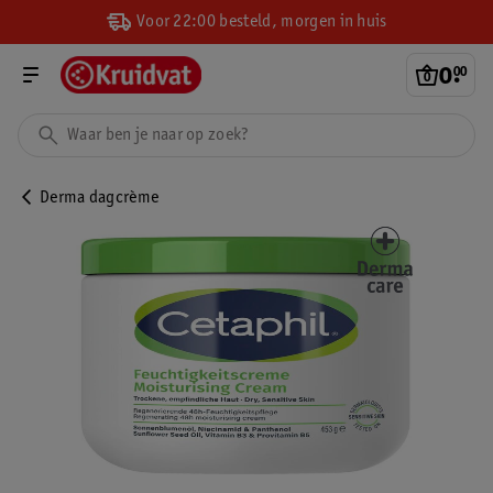
Voor 22:00 besteld, morgen in huis
0
.
00
Derma dagcrème