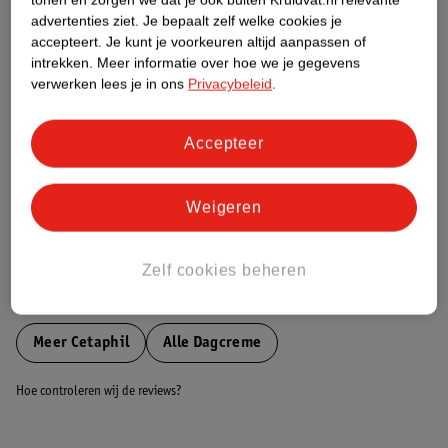
Etiketinformatie
advertenties ziet.
Je bepaalt zelf welke cookies je
accepteert.
Je kunt je voorkeuren altijd aanpassen of
intrekken.
Meer informatie over hoe we je gegevens
Nature Impact Score
verwerken lees je in ons
Privacybeleid
.
Dit product heeft (nog) geen Nature
Impact Score.
Accepteer
Meer informatie
Weigeren
Bestel & Bezorginformatie
Zelf cookies beheren
Bekijk ook
Meer
Cetaphil
Alle Dagcreme
Hoe controleren wij de reviews?