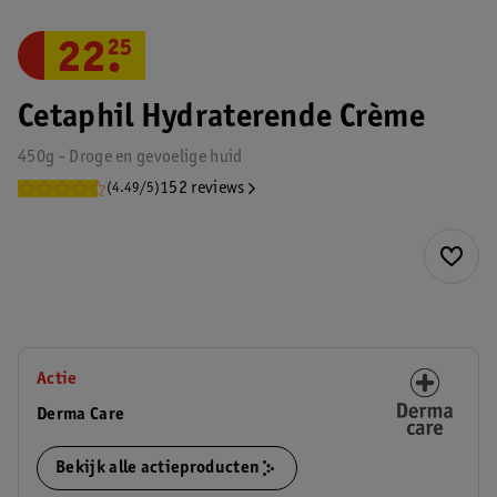
22
.
25
Cetaphil Hydraterende Crème
450g - Droge en gevoelige huid
152 reviews
(4.49/5)
Actie
Derma Care
Bekijk alle actieproducten