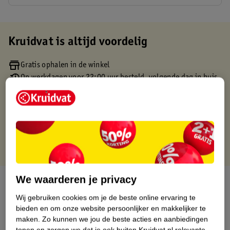
Kruidvat is altijd voordelig
Gratis ophalen in de winkel
Op werkdagen voor 22:00 uur besteld, volgende dag in huis
Gratis thuisbezorgd vanaf 50.00
Gratis retourneren binnen 30 dagen
Gratis punten met je Kruidvat kaart
We waarderen je privacy
Over dit product
Wij gebruiken cookies om je de beste online ervaring te
Productinformatie
bieden en om onze website persoonlijker en makkelijker te
maken.
Zo kunnen we jou de beste acties en aanbiedingen
tonen en zorgen we dat je ook buiten Kruidvat.nl relevante