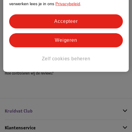
Meer informatie
verwerken lees je in ons
Privacybeleid
.
Accepteer
Bestel & Bezorginformatie
Weigeren
Bekijk ook
Zelf cookies beheren
Meer
Cerruti
Alle Herenparfum
Hoe controleren wij de reviews?
Kruidvat Club
Klantenservice