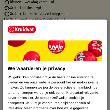
Binnen 1 werkdag verstuurd
Gratis thuisbezorgd
Gratis retourneren via verkooppartner.
Gratis punten met je Kruidvat kaart
Over dit product
Productinformatie
We waarderen je privacy
Wij gebruiken cookies om je de beste online ervaring te
Etiketinformatie
bieden en om onze website persoonlijker en makkelijker te
maken.
Zo kunnen we jou de beste acties en aanbiedingen
Nature Impact Score
tonen en zorgen we dat je ook buiten Kruidvat.nl relevante
advertenties ziet.
Je bepaalt zelf welke cookies je
Dit product heeft (nog) geen Nature
accepteert.
Je kunt je voorkeuren altijd aanpassen of
Impact Score.
intrekken.
Meer informatie over hoe we je gegevens