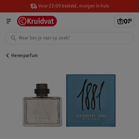
Voor 22:00 besteld, morgen in huis
0
.
00
Herenparfum