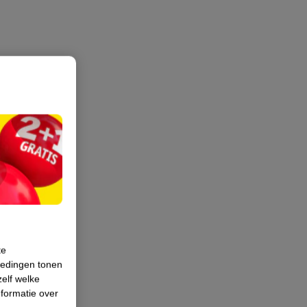
te
iedingen tonen
zelf welke
formatie over