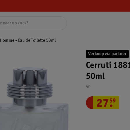
 Homme - Eau de Toilette 50ml
Verkoop via partner
Cerruti 188
50ml
50
27
.
59