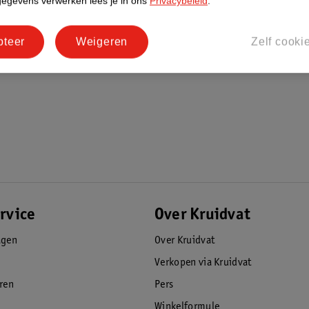
gegevens verwerken lees je in ons
Privacybeleid
.
pteer
Weigeren
Zelf cooki
rvice
Over Kruidvat
agen
Over Kruidvat
Verkopen via Kruidvat
eren
Pers
Winkelformule