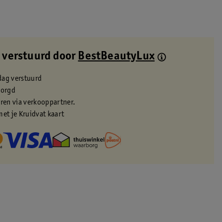
 verstuurd door
BestBeautyLux
dag verstuurd
zorgd
eren via verkooppartner.
met je Kruidvat kaart