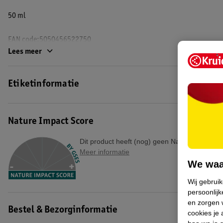
50 ml
EAN code:5050456522750
Lees meer
Etiketinformatie
Nature Impact Score
Dit product heeft (nog) geen Nature Impact S
Meer informatie
We waa
Wij gebrui
persoonlijk
en zorgen w
Bestel & Bezorginformatie
cookies je 