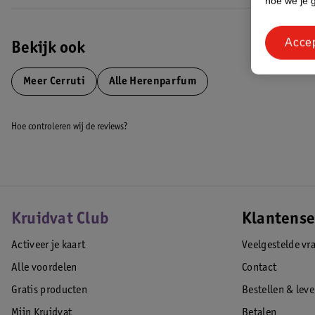
hoe we je 
Acce
Bekijk ook
Meer
Cerruti
Alle Herenparfum
Hoe controleren wij de reviews?
Kruidvat Club
Klantense
Activeer je kaart
Veelgestelde vr
Alle voordelen
Contact
Gratis producten
Bestellen & lev
Mijn Kruidvat
Betalen