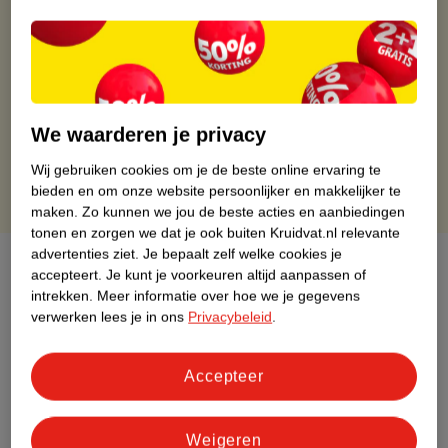
Gratis ophalen in de winkel
Op werkdagen voor 22:00 uur besteld, volgende dag in huis
Gratis thuisbezorgd vanaf 50.00
Gratis retourneren binnen 30 dagen
We waarderen je privacy
Gratis punten met je Kruidvat kaart
Wij gebruiken cookies om je de beste online ervaring te
bieden en om onze website persoonlijker en makkelijker te
maken.
Zo kunnen we jou de beste acties en aanbiedingen
tonen en zorgen we dat je ook buiten Kruidvat.nl relevante
advertenties ziet.
Je bepaalt zelf welke cookies je
Over dit product
accepteert.
Je kunt je voorkeuren altijd aanpassen of
intrekken.
Meer informatie over hoe we je gegevens
Productinformatie
verwerken lees je in ons
Privacybeleid
.
Etiketinformatie
Accepteer
Nature Impact Score
Weigeren