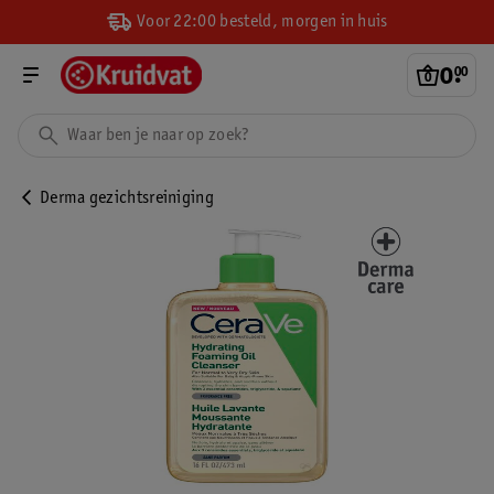
Voor 22:00 besteld, morgen in huis
0
.
00
Derma gezichtsreiniging