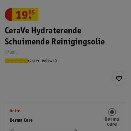
19
.
95
CeraVe Hydraterende
Schuimende Reinigingsolie
473ml
4 reviews
(5/5)
Actie
Derma Care