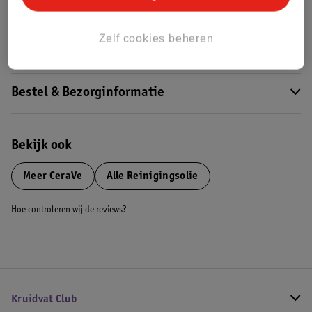
Dit product heeft (nog) geen Nature
Impact Score.
Meer informatie
Zelf cookies beheren
Bestel & Bezorginformatie
Bekijk ook
Meer
CeraVe
Alle Reinigingsolie
Hoe controleren wij de reviews?
Kruidvat Club