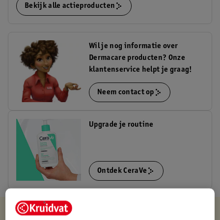
Bekijk alle actieproducten
Wil je nog informatie over
Dermacare producten? Onze
klantenservice helpt je graag!
Neem contact op
Upgrade je routine
Ontdek CeraVe
Kruidvat is altijd voordelig